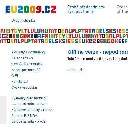
Přeskočit
na:
hlavní
text
Úvodní stránka
stránky
|
navigaci
|
vyhledávání
Offline verze - nepodpo
Aktuality a dokumenty
Kalendář akcí
Tato funkce není v offline verzi z tec
České předsednictví
nahoru
Servis pro novináře
O EU
Politiky EU
Česká republika
Výsledky předsednictví
Evropská rada - červen
Květnové summity v Praze
Summit EU-USA
Evropská rada - březen