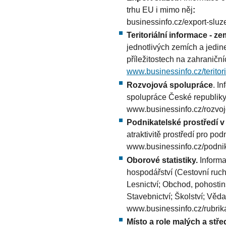
trhu EU i mimo něj
:
businessinfo.cz/export-sluz
Teritoriální informace - ze
jednotlivých zemích a jedin
příležitostech na zahraniční
www.businessinfo.cz/teritor
Rozvojová spolupráce
. I
spolupráce České republiky
www.businessinfo.cz/rozvo
Podnikatelské prostředí 
atraktivitě prostředí pro pod
www.businessinfo.cz/podnik
Oborové statistiky.
Inform
hospodářství (Cestovní ruch
Lesnictví; Obchod, pohostin
Stavebnictví; Školství; Věd
www.businessinfo.cz/rubrik
Místo a role malých a st