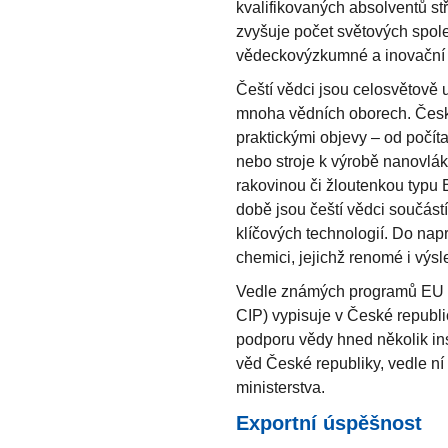
kvalifikovaných absolventů st
zvyšuje počet světových spole
vědeckovýzkumné a inovační a
Čeští vědci jsou celosvětově 
mnoha vědních oborech. České
praktickými objevy – od počí
nebo stroje k výrobě nanovlák
rakovinou či žloutenkou typu 
době jsou čeští vědci součástí
klíčových technologií. Do nap
chemici, jejichž renomé i výs
Vedle známých programů EU n
CIP) vypisuje v České republ
podporu vědy hned několik ins
věd České republiky, vedle ní
ministerstva.
Exportní úspěšnost