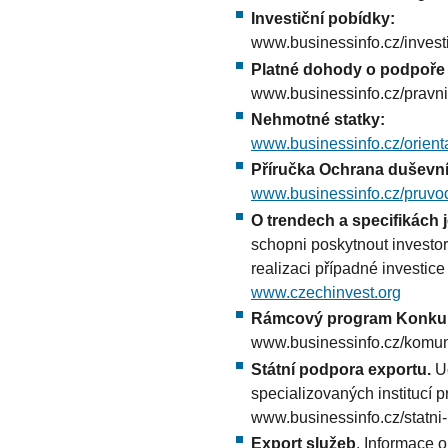
Investiční pobídky:
www.businessinfo.cz/invest
Platné dohody o podpoře 
www.businessinfo.cz/pravni-
Nehmotné statky:
www.businessinfo.cz/orien
Příručka Ochrana duševníh
www.businessinfo.cz/pruvod
O trendech a specifikách 
schopni poskytnout investorů
realizaci případné investice
www.czechinvest.org
Rámcový program Konkure
www.businessinfo.cz/komun
Státní podpora exportu.
U
specializovaných institucí p
www.businessinfo.cz/statni
Export služeb
. Informace o