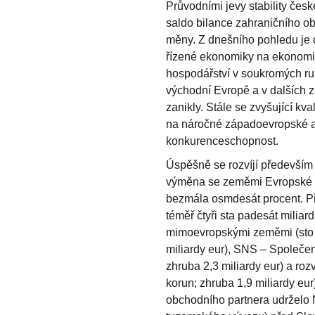
Průvodními jevy stability čes
saldo bilance zahraničního o
měny. Z dnešního pohledu je d
řízené ekonomiky na ekonomik
hospodářství v soukromých ruk
východní Evropě a v dalších 
zanikly. Stále se zvyšující kv
na náročné západoevropské a 
konkurenceschopnost.
Úspěšně se rozvíjí především
výměna se zeměmi Evropské un
bezmála osmdesát procent. P
téměř čtyři sta padesát miliard
mimoevropskými zeměmi (sto s
miliardy eur), SNS – Společens
zhruba 2,3 miliardy eur) a ro
korun; zhruba 1,9 miliardy eur)
obchodního partnera udrželo 