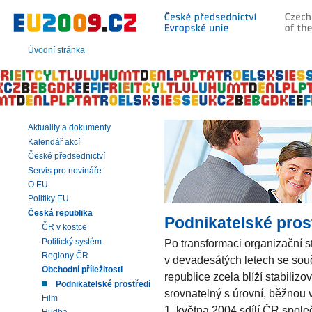
Přeskočit
na:
hlavní
text
Úvodní stránka
stránky
|
navigaci
|
vyhledávání
Aktuality a dokumenty
Kalendář akcí
České předsednictví
Servis pro novináře
O EU
Politiky EU
Česká republika
Podnikatelské pros
ČR v kostce
Politický systém
Po transformaci organizační s
Regiony ČR
v devadesátých letech se sou
Obchodní příležitosti
republice zcela blíží stabiliz
Podnikatelské prostředí
srovnatelný s úrovní, běžnou 
Film
1. května 2004 sdílí ČR společn