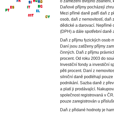
o zamezení dvojího zdanění, kt
Daňové příjmy pocházejí zhru
Mezi přímé daně patří daň z p
osob, daň z nemovitostí, daň 
dědické a darovací. Nepřímé 
(DPH) a dále spotřební daně a
Daň z příjmu fyzických osob m
Daní jsou zatíženy příjmy za
činných. Daň z příjmu právnic
procent. Od roku 2003 do sou
Investiční fondy a investiční 
pěti procent. Daní z nemovito
silniční daně podléhají pouze
podnikání. Sazba daně z převo
a platí ji prodávající. Nakup
společnost registrovaná v ČR
pouze zaregistrován u přísluš
Daň z přidané hodnoty je har