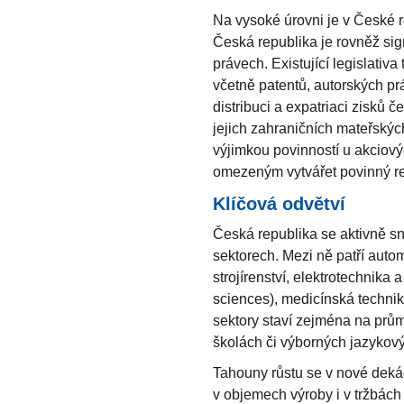
Na vysoké úrovni je v České 
Česká republika je rovněž si
právech. Existující legislativ
včetně patentů, autorských p
distribuci a expatriaci zisků
jejich zahraničních mateřskýc
výjimkou povinností u akciový
omezeným vytvářet povinný rez
Klíčová odvětví
Česká republika se aktivně s
sektorech. Mezi ně patří auto
strojírenství, elektrotechnika 
sciences), medicínská technika
sektory staví zejména na prům
školách či výborných jazykov
Tahouny růstu se v nové dekád
v objemech výroby i v tržbách