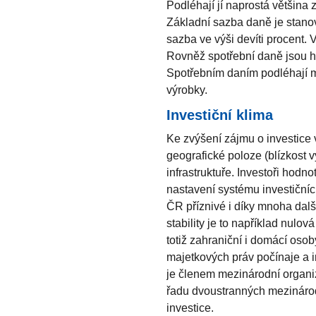
Podléhají jí naprostá většina 
Základní sazba daně je stano
sazba ve výši devíti procent.
Rovněž spotřební daně jsou 
Spotřebním daním podléhají min
výrobky.
Investiční klima
Ke zvýšení zájmu o investice 
geografické poloze (blízkost v
infrastruktuře. Investoři hodno
nastavení systému investičníc
ČR příznivé i díky mnoha dal
stability je to například nulo
totiž zahraniční i domácí oso
majetkových práv počínaje a 
je členem mezinárodní organi
řadu dvoustranných mezinárodn
investice.