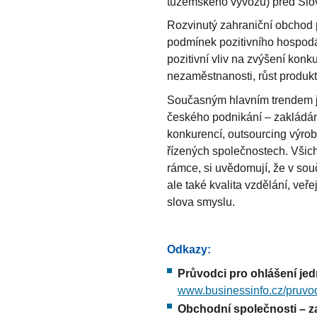
tuzemského vývozu) před Slov
Rozvinutý zahraniční obchod 
podmínek pozitivního hospod
pozitivní vliv na zvýšení kon
nezaměstnanosti, růst produkt
Současným hlavním trendem j
českého podnikání – zakládán
konkurencí, outsourcing výro
řízených společnostech. Všichn
rámce, si uvědomují, že v sou
ale také kvalita vzdělání, ve
slova smyslu.
Odkazy:
Průvodci pro ohlášení jed
www.businessinfo.cz/pruvod
Obchodní společnosti – za