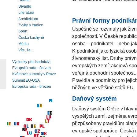
Hudba
Divadlo
Literatura
Architektura
Právní formy podniká
Zvyky a tradice
Úspěšně se rozvinuly jak živn
Sport
společností. V České republic
Česká kuchyně
osoba – podnikatel – nebo ja
Média
Víte, že…
K podnikání jako fyzická osob
živnostenský list. Druhy práv
Výsledky předsednictví
evropských zemí: akciová spo
Evropská rada - červen
veřejná obchodní společnost, 
Květnové summity v Praze
Pravidla a podmínky pro jejic
Summit EU-USA
Evropská rada - březen
běžných ve většině států EU.
Daňový systém
Daňový systém ČR je v hlavn
vyspělých zemí, zejména evrop
přizpůsobeny pravidlům platn
evropské spolupráce. Česká r