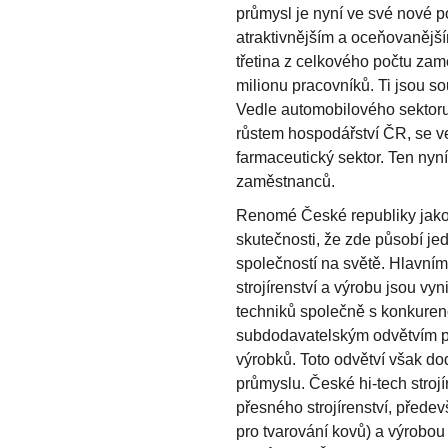
průmysl je nyní ve své nové 
atraktivnějším a oceňovanějš
třetina z celkového počtu zam
milionu pracovníků. Ti jsou so
Vedle automobilového sektoru
růstem hospodářství ČR, se v
farmaceutický sektor. Ten nyní
zaměstnanců.
Renomé České republiky jako
skutečnosti, že zde působí jed
společností na světě. Hlavn
strojírenství a výrobu jsou vy
techniků společně s konkure
subdodavatelským odvětvím pr
výrobků. Toto odvětví však do
průmyslu. České hi-tech stroj
přesného strojírenství, předev
pro tvarování kovů) a výrobou