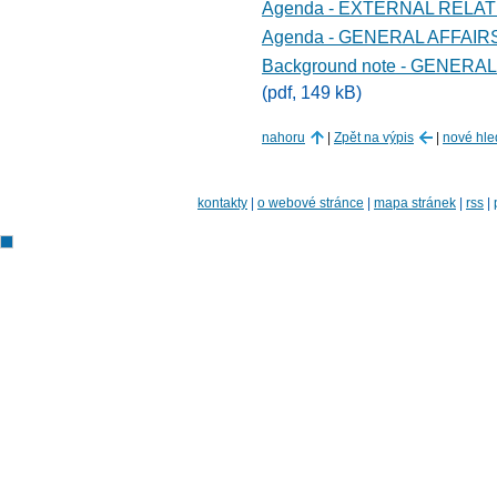
Agenda - EXTERNAL RELA
Agenda - GENERAL AFFAIR
Background note - GENER
(pdf, 149 kB)
nahoru
|
Zpět na výpis
|
nové hle
kontakty
|
o webové stránce
|
mapa stránek
|
rss
|