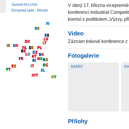
Summit EU-USA
V úterý 17. března vicepremi
Evropská rada - březen
konferenci Industrial Compet
komisí s podtitulem „Výzvy, pří
Video
Záznam tiskové konference z 
Fotogalerie
GAERC
G
Přílohy