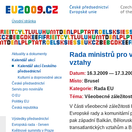
Přeskočit
na:
hlavní
text
Úvodní stránka
stránky
|
navigaci
|
vyhledávání
Rada ministrů pro v
Aktuality a dokumenty
Kalendář akcí
vztahy
Kalendář akcí českého
předsednictví
Datum:
16.3.2009
—
17.3.20
Kulturní a doprovodné akce
Místo:
Brusel
České předsednictví
Kategorie:
Rada EU
Servis pro novináře
O EU
Téma:
Všeobecné záležitosti
Politiky EU
V části všeobecné záležitosti
Česká republika
Evropské rady a komunitární p
Výsledky předsednictví
pak západní Balkán, Bělorus
Evropská rada - červen
transatlantických vztahům a 
Květnové summity v Praze