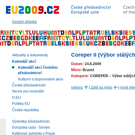
Přeskočit
na:
hlavní
text
Úvodní stránka
stránky
|
navigaci
|
vyhledávání
Coreper II (Výbor stálýc
Aktuality a dokumenty
Kalendář akcí
Datum:
24.6.2009
Kalendář akcí českého
Místo:
Brusel
předsednictví
Kategorie:
COREPER – Výbor stálých
Kulturní a doprovodné akce
České předsednictví
nahoru
|
Zpět na výpis
|
nové hle
Servis pro novináře
O EU
Politiky EU
Česká republika
Výsledky předsednictví
Evropská rada - červen
Květnové summity v Praze