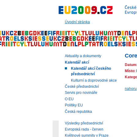
Přeskočit
na:
hlavní
text
Úvodní stránka
stránky
|
navigaci
|
vyhledávání
Core
Aktuality a dokumenty
Kalendář akcí
Datum
Kalendář akcí českého
Místo:
předsednictví
Katego
Kulturní a doprovodné akce
České předsednictví
nahoru
Servis pro novináře
O EU
Politiky EU
Česká republika
Výsledky předsednictví
Evropská rada - červen
Květnové summity v Praze