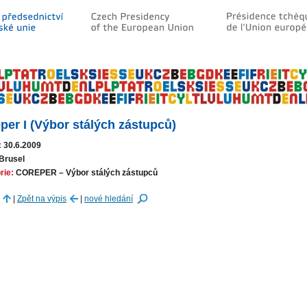
per I (Výbor stálých zástupců)
:
30.6.2009
Brusel
rie:
COREPER – Výbor stálých zástupců
|
Zpět na výpis
|
nové hledání