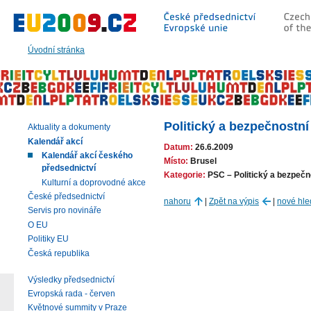
Přeskočit
na:
hlavní
text
Úvodní stránka
stránky
|
navigaci
|
vyhledávání
Politický a bezpečnostní
Aktuality a dokumenty
Kalendář akcí
Datum:
26.6.2009
Kalendář akcí českého
Místo:
Brusel
předsednictví
Kategorie:
PSC – Politický a bezpečn
Kulturní a doprovodné akce
České předsednictví
nahoru
|
Zpět na výpis
|
nové hle
Servis pro novináře
O EU
Politiky EU
Česká republika
Výsledky předsednictví
Evropská rada - červen
Květnové summity v Praze