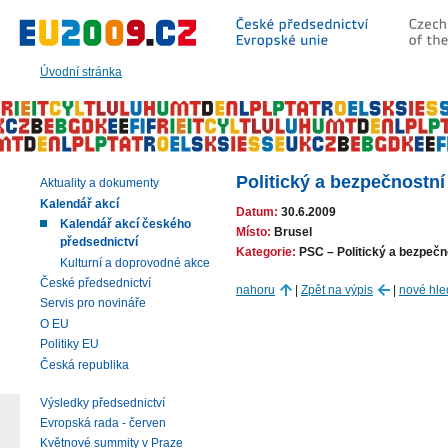
Přeskočit
na:
hlavní
text
Úvodní stránka
stránky
|
navigaci
|
vyhledávání
Politický a bezpečnostní
Aktuality a dokumenty
Kalendář akcí
Datum:
30.6.2009
Kalendář akcí českého
Místo:
Brusel
předsednictví
Kategorie:
PSC – Politický a bezpečn
Kulturní a doprovodné akce
České předsednictví
nahoru
|
Zpět na výpis
|
nové hle
Servis pro novináře
O EU
Politiky EU
Česká republika
Výsledky předsednictví
Evropská rada - červen
Květnové summity v Praze