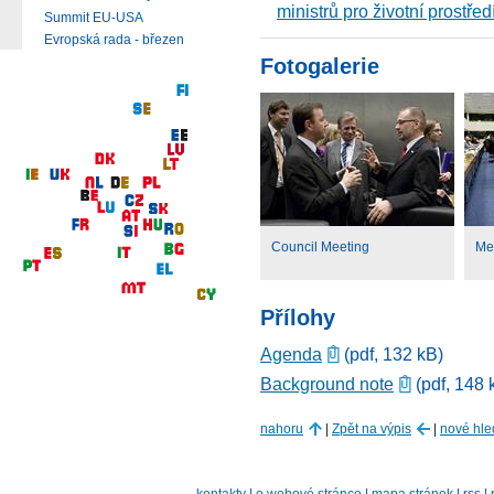
ministrů pro životní prostřed
Summit EU-USA
Evropská rada - březen
Fotogalerie
Council Meeting
Me
Přílohy
Agenda
(pdf, 132 kB)
Background note
(pdf, 148 
nahoru
|
Zpět na výpis
|
nové hle
kontakty
|
o webové stránce
|
mapa stránek
|
rss
|