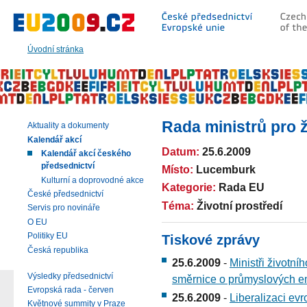
Přeskočit
na:
hlavní
text
Úvodní stránka
stránky
|
navigaci
|
vyhledávání
Rada ministrů pro ž
Aktuality a dokumenty
Kalendář akcí
Datum:
25.6.2009
Kalendář akcí českého
předsednictví
Místo:
Lucemburk
Kulturní a doprovodné akce
Kategorie:
Rada EU
České předsednictví
Téma:
Životní prostředí
Servis pro novináře
O EU
Politiky EU
Tiskové zprávy
Česká republika
25.6.2009
-
Ministři životn
Výsledky předsednictví
směrnice o průmyslových e
Evropská rada - červen
25.6.2009
-
Liberalizaci ev
Květnové summity v Praze