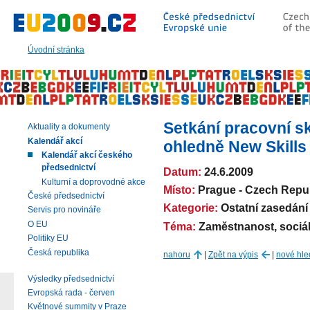
Přeskočit
na:
hlavní
text
Úvodní stránka
stránky
|
navigaci
|
vyhledávání
Setkání pracovní s
Aktuality a dokumenty
Kalendář akcí
ohledně New Skills
Kalendář akcí českého
předsednictví
Datum:
24.6.2009
Kulturní a doprovodné akce
Místo:
Prague - Czech Repu
České předsednictví
Kategorie:
Ostatní zasedání
Servis pro novináře
O EU
Téma:
Zaměstnanost, sociáln
Politiky EU
Česká republika
nahoru
|
Zpět na výpis
|
nové hle
Výsledky předsednictví
Evropská rada - červen
Květnové summity v Praze