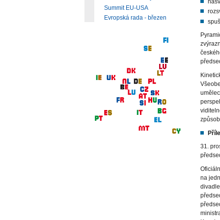
nasv
Summit EU-USA
rozs
Evropská rada - březen
spuš
Pyramid
zvýrazn
českého
předsed
Kinetic
Všeobec
umělec
perspe
viditel
způsob
Příl
31. pro
předse
Oficiál
na jedn
divadle
předse
předsed
ministr