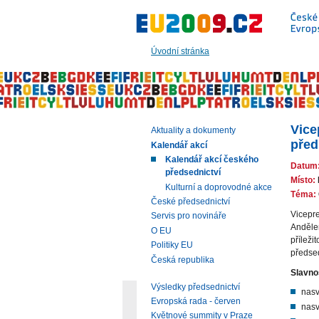
Přeskočit
na:
hlavní
text
Úvodní stránka
stránky
|
navigaci
|
vyhledávání
Vice
Aktuality a dokumenty
před
Kalendář akcí
Kalendář akcí českého
Datum
předsednictví
Místo:
Kulturní a doprovodné akce
Téma:
České předsednictví
Vicepre
Servis pro novináře
Andělem
O EU
příleži
Politiky EU
předsed
Česká republika
Slavno
Výsledky předsednictví
nasv
Evropská rada - červen
nasv
Květnové summity v Praze