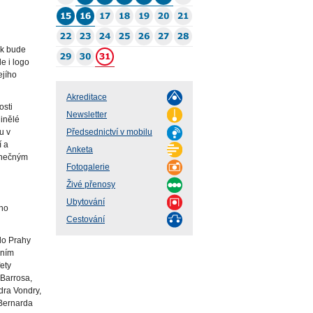
ak bude
e i logo
ejího
Akreditace
osti
Newsletter
inělé
u v
Předsednictví v mobilu
í a
Anketa
dinečným
Fotogalerie
Živé přenosy
Ubytování
ého
Cestování
 do Prahy
dním
ety
 Barrosa,
dra Vondry,
 Bernarda