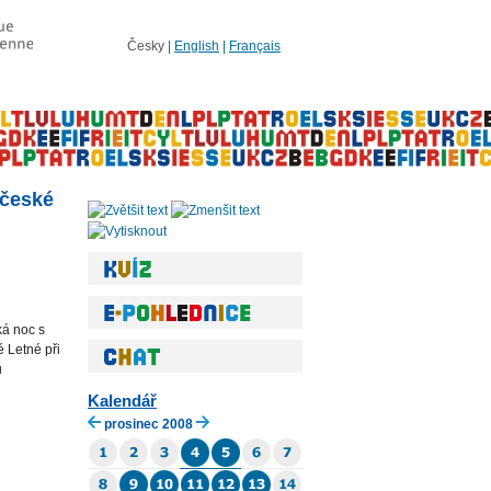
Česky
|
English
|
Français
 české
ká noc s
é Letné při
u
Kalendář
prosinec 2008