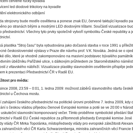
ícení červené ručky kyvadla
vícení led diodové trikolory na kyvadle
tění elektronického odbíjení
a strojovny bude modře osvětlena a ponese znak EU, červené taktující kyvadlo p
ěno po stranách bílými a modrými LED diodovými lištami. Součástí vizualizace bud
 předsednictví. Všechny tyto prvky společně vytvoří symboliku České republiky a j
nictví.
ká plastika "Stroj času" byla vybudována jako dočasná stavba v roce 1991 u příležit
né československé výstavy v Praze dle návrhu prof. V.K. Nováka. Jedná se o ojed
ké dílo, které je vhodně zakomponováno na masivní podstavec bývalého památník
ktivním úběžníku Pařížské ulice, s dálkovým průhledem ze Staroměstského náměst
ností z vltavského nábřeží. Vizualizace plastiky slavnostním osvětlením přispěje je
em k prezentaci Předsednictví ČR v Radě EU.
ežitost pro média:
since 2008, 23:59 – 0:01, 1. ledna 2009: možnost záběrů slavnostního startu česk
dnictví u Čechova mostu.
ní zahájení českého předsednictví na politické úrovni proběhne 7. ledna 2009, kdy
ání s českou vládou přijedou členové Evropské komise a poté se ve 20:00 v Náro
 uskuteční slavnostní komponovaný večer. Tímto proběhne symbolické předání štaf
dnictví v Radě EU České republice za přítomnosti předsedy Evropské komise José
y vlády ČR Mirka Topolánka, místopředsedy vlády pro evropské záležitosti Alexan
a zahraničních věcí ČR Karla Schwarzenberga, ministra zahraničních věcí Francie