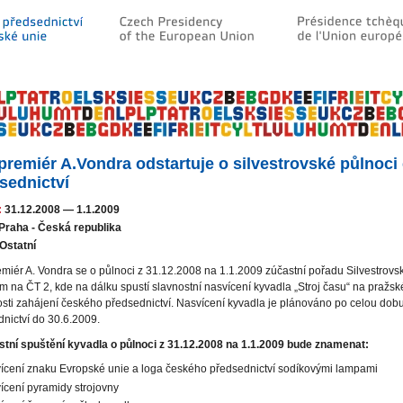
premiér A.Vondra odstartuje o silvestrovské půlnoci
sednictví
:
31.12.2008
—
1.1.2009
Praha - Česká republika
Ostatní
miér A. Vondra se o půlnoci z 31.12.2008 na 1.1.2009 zúčastní pořadu Silvestrovs
 na ČT 2, kde na dálku spustí slavnostní nasvícení kyvadla „Stroj času“ na pražsk
tosti zahájení českého předsednictví. Nasvícení kyvadla je plánováno po celou dob
nictví do 30.6.2009.
stní spuštění kyvadla o půlnoci z 31.12.2008 na 1.1.2009 bude znamenat:
ícení znaku Evropské unie a loga českého předsednictví sodíkovými lampami
ícení pyramidy strojovny