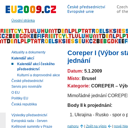
Přeskočit
na:
hlavní
text
Úvodní stránka
stránky
|
navigaci
|
vyhledávání
Coreper I (Výbor s
Aktuality a dokumenty
Kalendář akcí
jednání
Kalendář akcí českého
předsednictví
Datum:
5.1.2009
Kulturní a doprovodné akce
Místo:
Brusel
České předsednictví
Kategorie:
COREPER – Výbor
Servis pro novináře
O EU
Mimořádné jednání COREPERU 
Politiky EU
Česká republika
Body II k projednání:
Ukrajina - Rusko - spor o 
Výsledky předsednictví
Evropská rada - červen
nahoru
|
Zpět na výpis
|
nové hle
Květnové summity v Praze