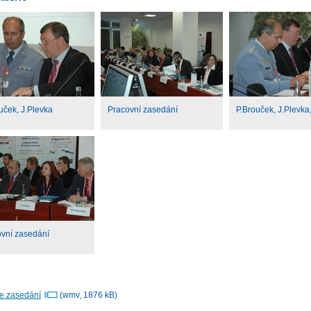
uček, J.Plevka
Pracovní zasedání
P.Brouček, J.Plevka,
vní zasedání
ze zasedání
(wmv, 1876 kB)