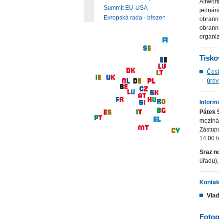
Airwor
Summit EU-USA
jednání
Evropská rada - březen
obrann
obrann
organi
Tisko
Česk
úrov
Inform
Pátek 
mezinár
Zástup
14:00 
Sraz n
úřadu)
Kontak
Vlad
Fotog