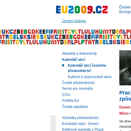
Přeskočit
na:
hlavní
text
Úvodní stránka
stránky
|
navigaci
|
vyhledávání
Aktuality a dokumenty
Kalendář akcí
Kalendář akcí českého
předsednictví
Kulturní a doprovodné akce
České předsednictví
Servis pro novináře
Prac
O EU
způs
Politiky EU
Česká republika
Datum
Místo:
Výsledky předsednictví
Ve dnec
Evropská rada - červen
mezinár
Květnové summity v Praze