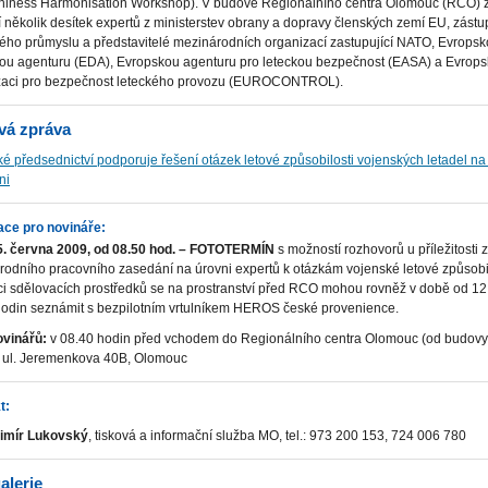
thiness Harmonisation Workshop). V budově Regionálního centra Olomouc (RCO) 
 několik desítek expertů z ministerstev obrany a dopravy členských zemí EU, zástu
ého průmyslu a představitelé mezinárodních organizací zastupující NATO, Evrops
ou agenturu (EDA), Evropskou agenturu pro leteckou bezpečnost (EASA) a Evrop
zaci pro bezpečnost leteckého provozu (EUROCONTROL).
vá zpráva
é předsednictví podporuje řešení otázek letové způsobilosti vojenských letadel n
ni
ace pro novináře:
5. června 2009, od 08.50 hod. – FOTOTERMÍN
s možností rozhovorů u příležitosti 
odního pracovního zasedání na úrovni expertů k otázkám vojenské letové způsobil
ci sdělovacích prostředků se na prostranství před RCO mohou rovněž v době od 12
hodin seznámit s bezpilotním vrtulníkem HEROS české provenience.
ovinářů:
v 08.40 hodin před vchodem do Regionálního centra Olomouc (od budovy
, ul. Jeremenkova 40B, Olomouc
t:
imír Lukovský
, tisková a informační služba MO, tel.: 973 200 153, 724 006 780
alerie