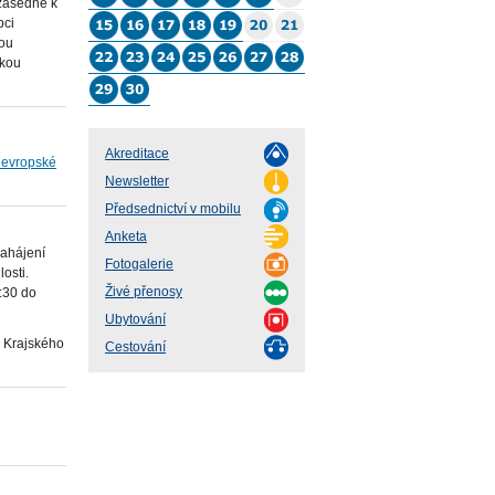
zasedne k
pci
kou
skou
Akreditace
a evropské
Newsletter
Předsednictví v mobilu
Anketa
zahájení
Fotogalerie
osti.
Živé přenosy
:30 do
Ubytování
 Krajského
Cestování