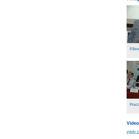
P.Bro
Praco
Video
výběr 