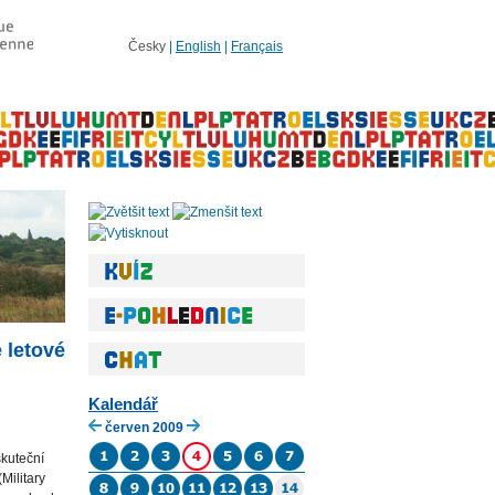
Česky
|
English
|
Français
 letové
Kalendář
červen 2009
skuteční
Military