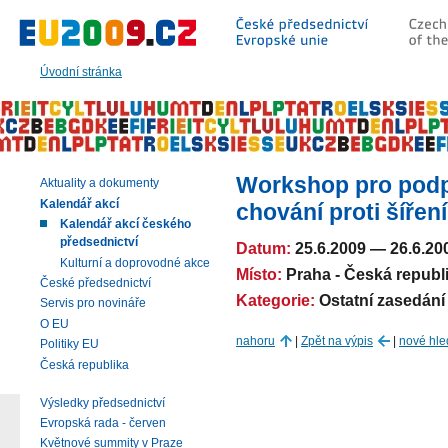
Přeskočit
na:
hlavní
text
Úvodní stránka
stránky
|
navigaci
|
vyhledávání
Workshop pro pod
Aktuality a dokumenty
Kalendář akcí
chování proti šíření
Kalendář akcí českého
předsednictví
Datum:
25.6.2009
—
26.6.20
Kulturní a doprovodné akce
Místo:
Praha - Česká republ
České předsednictví
Kategorie:
Ostatní zasedání
Servis pro novináře
O EU
nahoru
|
Zpět na výpis
|
nové hle
Politiky EU
Česká republika
Výsledky předsednictví
Evropská rada - červen
Květnové summity v Praze