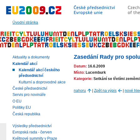
Přeskočit
na:
hlavní
text
Úvodní stránka
stránky
|
navigaci
|
vyhledávání
Zasedání Rady pro spolu
Aktuality a dokumenty
Kalendář akcí
Datum:
16.6.2009
Kalendář akcí českého
Místo:
Lucemburk
předsednictví
Kategorie:
Setkání se třetími zeměmi
Kulturní a doprovodné akce
České předsednictví
nahoru
|
Zpět na výpis
|
nové hle
Servis pro novináře
O EU
Politiky EU
Česká republika
Výsledky předsednictví
Evropská rada - červen
Květnové summity v Praze