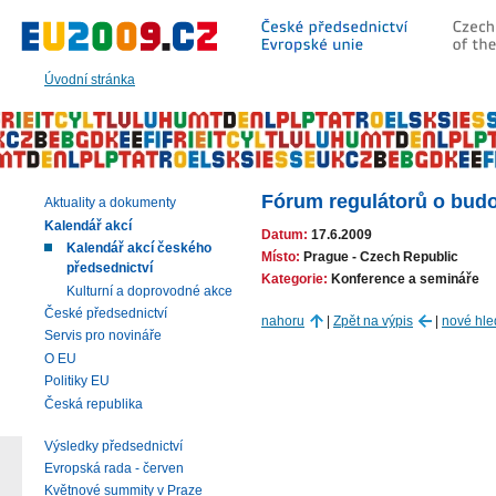
Přeskočit
na:
hlavní
text
Úvodní stránka
stránky
|
navigaci
|
vyhledávání
Fórum regulátorů o budo
Aktuality a dokumenty
Kalendář akcí
Datum:
17.6.2009
Kalendář akcí českého
Místo:
Prague - Czech Republic
předsednictví
Kategorie:
Konference a semináře
Kulturní a doprovodné akce
České předsednictví
nahoru
|
Zpět na výpis
|
nové hle
Servis pro novináře
O EU
Politiky EU
Česká republika
Výsledky předsednictví
Evropská rada - červen
Květnové summity v Praze