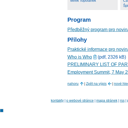
Mirek Topolánek
Cat
Špi
Program
Předběžný program pro noviná
Přílohy
Praktické informace pro noviná
Who is Who
(pdf, 2326 kB)
PRELIMINARY LIST OF PA
Employment Summit, 7 May 2
nahoru
|
Zpět na výpis
|
nové hle
kontakty
|
o webové stránce
|
mapa stránek
|
rss
|