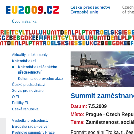
Přeskočit
na:
hlavní
text
Úvodní stránka
stránky
|
navigaci
|
vyhledávání
Aktuality a dokumenty
Kalendář akcí
Kalendář akcí českého
předsednictví
Kulturní a doprovodné akce
České předsednictví
Servis pro novináře
Summit zaměstnan
O EU
Politiky EU
Datum:
7.5.2009
Česká republika
Místo:
Prague - Czech Repu
Výsledky předsednictví
Téma:
Zaměstnanost, sociáln
Evropská rada - červen
Formát: sociální Trojka, tj. č
Květnové summity v Praze