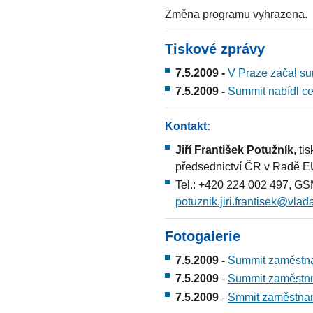
Změna programu vyhrazena.
Tiskové zprávy
7.5.2009 -
V Praze začal su
7.5.2009 -
Summit nabídl ce
Kontakt:
Jiří František Potužník
, t
předsednictví ČR v Radě 
Tel.: +420 224 002 497, GS
potuznik.jiri.frantisek@vlad
Fotogalerie
7.5.2009 -
Summit zaměstnan
7.5.2009
-
Summit zaměstnno
7.5.2009
-
Smmit zaměstnano