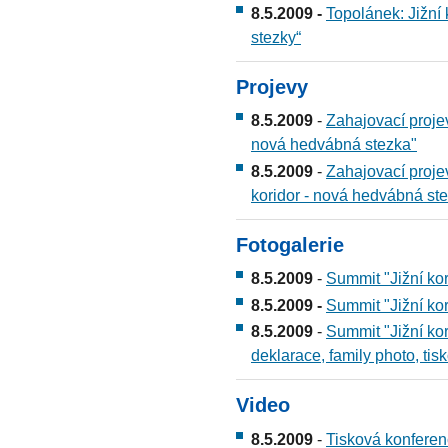
8.5.2009 -
Topolánek: Jižní
stezky“
Projevy
8.5.2009
-
Zahajovací proje
nová hedvábná stezka"
8.5.2009
-
Zahajovací proje
koridor - nová hedvábná st
Fotogalerie
8.5.2009
-
Summit "Jižní kor
8.5.2009 -
Summit "Jižní ko
8.5.2009
-
Summit "Jižní ko
deklarace, family photo, ti
Video
8.5.2009
-
Tisková konfere