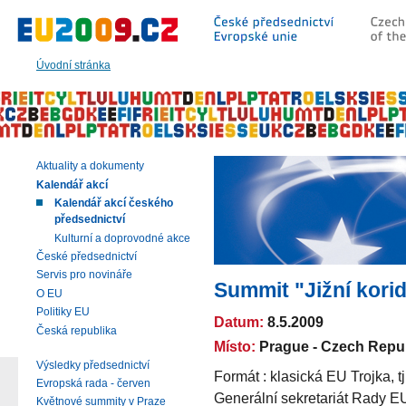
Přeskočit
na:
hlavní
text
Úvodní stránka
stránky
|
navigaci
|
vyhledávání
Aktuality a dokumenty
Kalendář akcí
Kalendář akcí českého
předsednictví
Kulturní a doprovodné akce
České předsednictví
Servis pro novináře
Summit "Jižní kori
O EU
Politiky EU
Datum:
8.5.2009
Česká republika
Místo:
Prague - Czech Repu
Výsledky předsednictví
Formát : klasická EU Trojka, 
Evropská rada - červen
Generální sekretariát Rady EU
Květnové summity v Praze