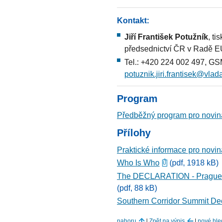
Kontakt:
Jiří František Potužník
, t
předsednictví ČR v Radě 
Tel.: +420 224 002 497, GS
potuznik.jiri.frantisek@vlad
Program
Předběžný program pro noviná
Přílohy
Praktické informace pro noviná
Who Is Who
(pdf, 1918 kB)
The DECLARATION - Prague S
(pdf, 88 kB)
Southern Corridor Summit Dec
nahoru
|
Zpět na výpis
|
nové hle