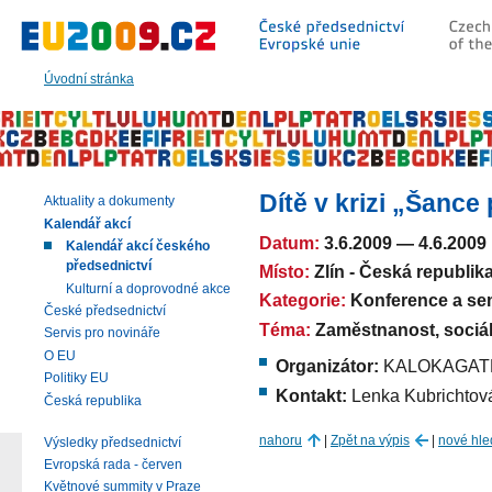
Přeskočit
na:
hlavní
text
Úvodní stránka
stránky
|
navigaci
|
vyhledávání
Dítě v krizi „Šance
Aktuality a dokumenty
Kalendář akcí
Datum:
3.6.2009
—
4.6.2009
Kalendář akcí českého
předsednictví
Místo:
Zlín - Česká republik
Kulturní a doprovodné akce
Kategorie:
Konference a se
České předsednictví
Téma:
Zaměstnanost, sociáln
Servis pro novináře
O EU
Organizátor:
KALOKAGATHIE
Politiky EU
Kontakt:
Lenka Kubrichtov
Česká republika
nahoru
|
Zpět na výpis
|
nové hle
Výsledky předsednictví
Evropská rada - červen
Květnové summity v Praze