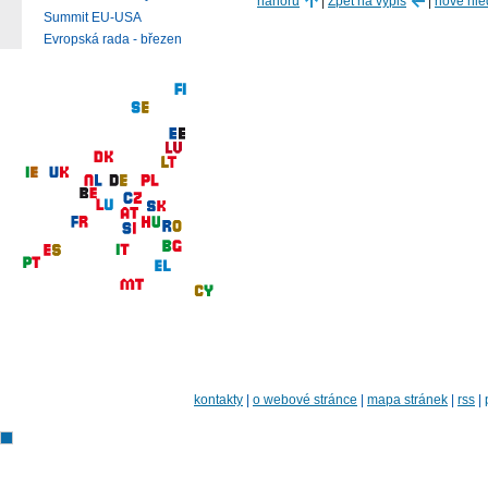
nahoru
|
Zpět na výpis
|
nové hle
Summit EU-USA
Evropská rada - březen
kontakty
|
o webové stránce
|
mapa stránek
|
rss
|