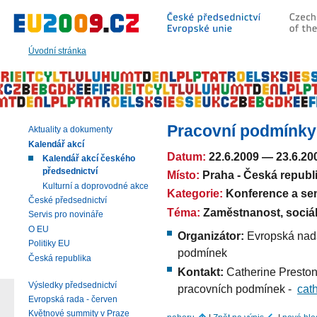
Přeskočit
na:
hlavní
text
Úvodní stránka
stránky
|
navigaci
|
vyhledávání
Pracovní podmínky 
Aktuality a dokumenty
Kalendář akcí
Datum:
22.6.2009
—
23.6.20
Kalendář akcí českého
předsednictví
Místo:
Praha - Česká republ
Kulturní a doprovodné akce
Kategorie:
Konference a se
České předsednictví
Téma:
Zaměstnanost, sociáln
Servis pro novináře
O EU
Organizátor:
Evropská nada
Politiky EU
podmínek
Česká republika
Kontakt:
Catherine Preston
Výsledky předsednictví
pracovních podmínek -
cat
Evropská rada - červen
Květnové summity v Praze