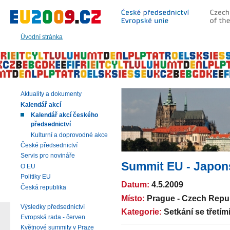
Přeskočit
na:
hlavní
text
Úvodní stránka
stránky
|
navigaci
|
vyhledávání
Aktuality a dokumenty
Kalendář akcí
Kalendář akcí českého
předsednictví
Kulturní a doprovodné akce
České předsednictví
Servis pro novináře
Summit EU - Japons
O EU
Politiky EU
Datum:
4.5.2009
Česká republika
Místo:
Prague - Czech Repu
Výsledky předsednictví
Kategorie:
Setkání se třetí
Evropská rada - červen
Květnové summity v Praze