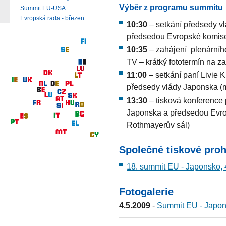
Výběr z programu summitu
Summit EU-USA
Evropská rada - březen
10:30
– setkání předsedy v
předsedou Evropské komise 
10:35
– zahájení plenárníh
TV – krátký fototermín na za
11:00
– setkání paní Livie 
předsedy vlády Japonska (m
13:30
– tisková konference 
Japonska a předsedou Evrops
Rothmayerův sál)
Společné tiskové proh
18. summit EU - Japonsko, 
Fotogalerie
4.5.2009
-
Summit EU - Japo