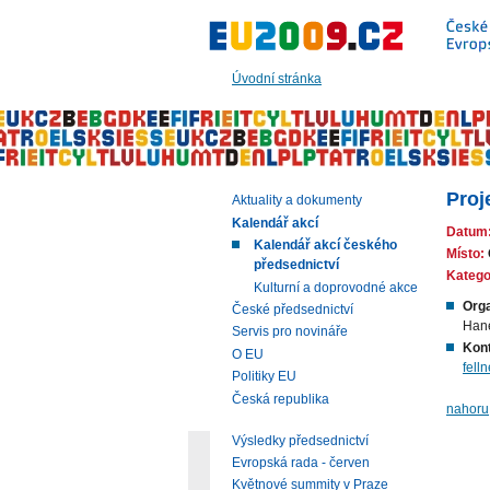
Přeskočit
na:
hlavní
text
Úvodní stránka
stránky
|
navigaci
|
vyhledávání
Proj
Aktuality a dokumenty
Kalendář akcí
Datum
Kalendář akcí českého
Místo:
předsednictví
Katego
Kulturní a doprovodné akce
Orga
České předsednictví
Han
Servis pro novináře
Kont
O EU
fell
Politiky EU
Česká republika
nahoru
Výsledky předsednictví
Evropská rada - červen
Květnové summity v Praze