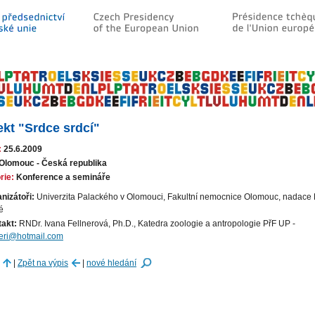
ekt "Srdce srdcí"
:
25.6.2009
Olomouc - Česká republika
rie:
Konference a semináře
nizátoři:
Univerzita Palackého v Olomouci, Fakultní nemocnice Olomouc, nadace 
é
akt:
RNDr. Ivana Fellnerová, Ph.D., Katedra zoologie a antropologie PřF UP -
neri@hotmail.com
|
Zpět na výpis
|
nové hledání