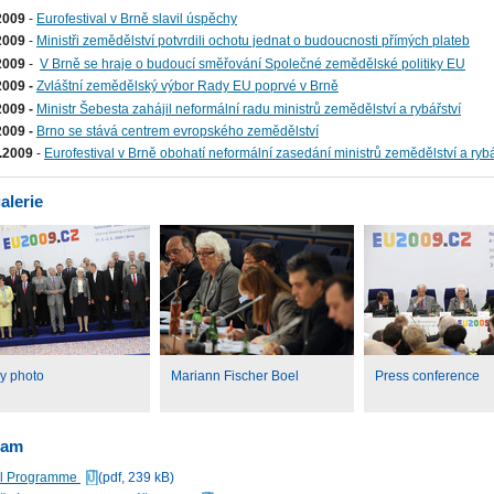
2009
-
Eurofestival v Brně slavil úspěchy
.2009
-
Ministři zemědělství potvrdili ochotu jednat o budoucnosti přímých plateb
.2009
-
V Brně se hraje o budoucí směřování Společné zemědělské politiky EU
2009 -
Zvláštní zemědělský výbor Rady EU poprvé v Brně
2009 -
Ministr Šebesta zahájil neformální radu ministrů zemědělství a rybářství
2009 -
Brno se stává centrem evropského zemědělství
5.2009
-
Eurofestival v Brně obohatí neformální zasedání ministrů zemědělství a ryb
alerie
y photo
Mariann Fischer Boel
Press conference
ram
al Programme
(pdf, 239 kB)