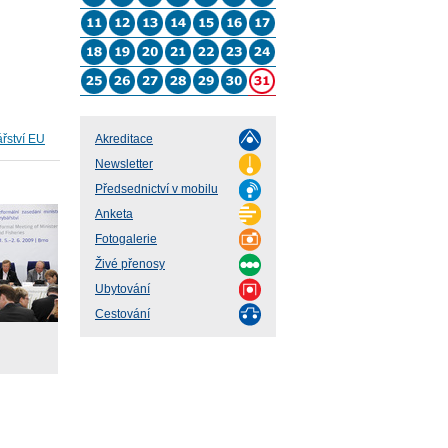
ářství EU
Akreditace
Newsletter
Předsednictví v mobilu
Anketa
Fotogalerie
Živé přenosy
Ubytování
Cestování