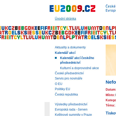
Přeskočit
na:
hlavní
text
Úvodní stránka
stránky
|
navigaci
|
vyhledávání
Aktuality a dokumenty
Kalendář akcí
Kalendář akcí českého
předsednictví
Kulturní a doprovodné akce
České předsednictví
Servis pro novináře
Nefo
O EU
Politiky EU
Datum
Česká republika
Místo:
Katego
Výsledky předsednictví
Téma:
Evropská rada - červen
Tisko
Květnové summity v Praze