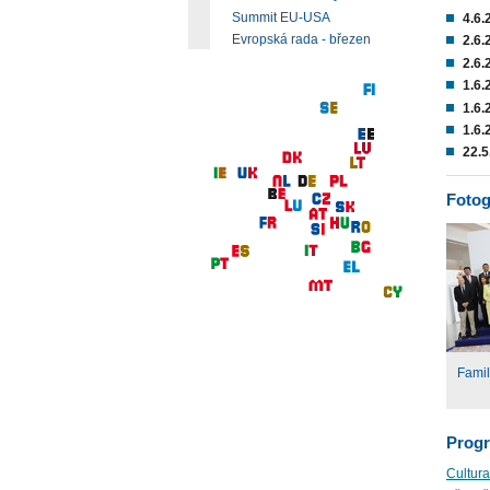
Summit EU-USA
4.6.
Evropská rada - březen
2.6
2.6
1.6.
1.6.
1.6.
22.
Fotog
Famil
Prog
Cultur