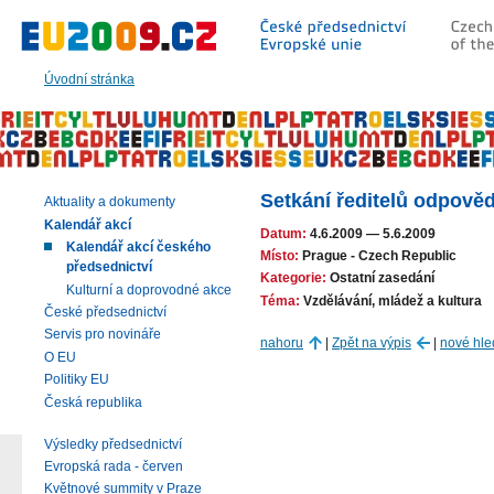
Přeskočit
na:
hlavní
text
Úvodní stránka
stránky
|
navigaci
|
vyhledávání
Setkání ředitelů odpově
Aktuality a dokumenty
Kalendář akcí
Datum:
4.6.2009
—
5.6.2009
Kalendář akcí českého
Místo:
Prague - Czech Republic
předsednictví
Kategorie:
Ostatní zasedání
Kulturní a doprovodné akce
Téma:
Vzdělávání, mládež a kultura
České předsednictví
Servis pro novináře
nahoru
|
Zpět na výpis
|
nové hle
O EU
Politiky EU
Česká republika
Výsledky předsednictví
Evropská rada - červen
Květnové summity v Praze