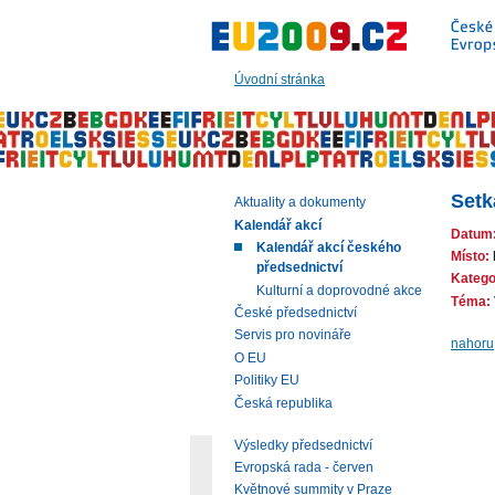
Přeskočit
na:
hlavní
text
Úvodní stránka
stránky
|
navigaci
|
vyhledávání
Setk
Aktuality a dokumenty
Kalendář akcí
Datum
Kalendář akcí českého
Místo:
předsednictví
Katego
Kulturní a doprovodné akce
Téma:
České předsednictví
Servis pro novináře
nahoru
O EU
Politiky EU
Česká republika
Výsledky předsednictví
Evropská rada - červen
Květnové summity v Praze