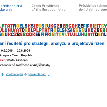
ání ředitelů pro strategii, analýzu a projektové řízen
:
9.6.2009
—
10.6.2009
Prague - Czech Republic
rie:
Ostatní zasedání
Všeobecné záležitosti a vnější vztahy
|
Zpět na výpis
|
nové hledání