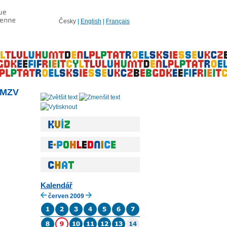
Česky
|
English
|
Français
í MZV
Kalendář
červen 2009