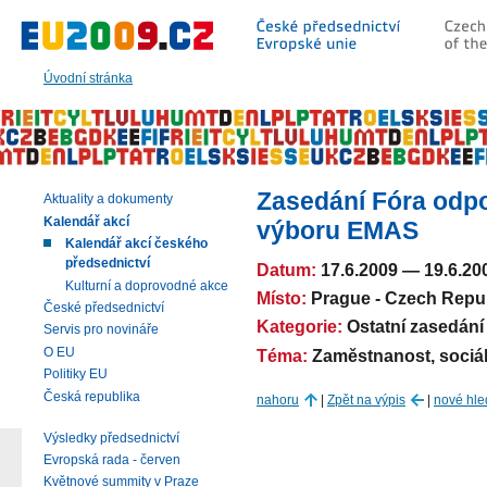
Přeskočit
na:
hlavní
text
Úvodní stránka
stránky
|
navigaci
|
vyhledávání
Zasedání Fóra odp
Aktuality a dokumenty
Kalendář akcí
výboru EMAS
Kalendář akcí českého
předsednictví
Datum:
17.6.2009
—
19.6.20
Kulturní a doprovodné akce
Místo:
Prague - Czech Repu
České předsednictví
Kategorie:
Ostatní zasedání
Servis pro novináře
O EU
Téma:
Zaměstnanost, sociáln
Politiky EU
Česká republika
nahoru
|
Zpět na výpis
|
nové hle
Výsledky předsednictví
Evropská rada - červen
Květnové summity v Praze