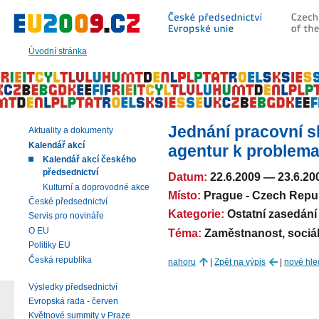
Přeskočit
na:
hlavní
text
Úvodní stránka
stránky
|
navigaci
|
vyhledávání
Jednání pracovní s
Aktuality a dokumenty
Kalendář akcí
agentur k problema
Kalendář akcí českého
předsednictví
Datum:
22.6.2009
—
23.6.20
Kulturní a doprovodné akce
Místo:
Prague - Czech Repu
České předsednictví
Kategorie:
Ostatní zasedání
Servis pro novináře
O EU
Téma:
Zaměstnanost, sociáln
Politiky EU
Česká republika
nahoru
|
Zpět na výpis
|
nové hle
Výsledky předsednictví
Evropská rada - červen
Květnové summity v Praze