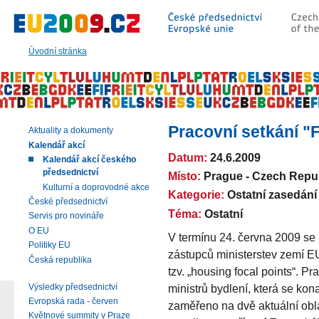
Přeskočit
na:
hlavní
text
Úvodní stránka
stránky
|
navigaci
|
vyhledávání
Pracovní setkání "
Aktuality a dokumenty
Kalendář akcí
Datum:
24.6.2009
Kalendář akcí českého
předsednictví
Místo:
Prague - Czech Repu
Kulturní a doprovodné akce
Kategorie:
Ostatní zasedání
České předsednictví
Téma:
Ostatní
Servis pro novináře
O EU
V termínu 24. června 2009 se
Politiky EU
zástupců ministerstev zemí EU
Česká republika
tzv. „housing focal points“. 
Výsledky předsednictví
ministrů bydlení, která se kon
Evropská rada - červen
zaměřeno na dvě aktuální obla
Květnové summity v Praze