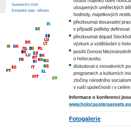
osudu majetku obětí holocau
Summit EU-USA
uloupených uměleckých děl 
Evropská rada - březen
hodnoty, majetkových restit
přezkoumat dosavadní praxi
v případě potřeby definovat 
přezkoumat dopad Stockhol
výzkum a vzdělávání o holo
posílit činnost Mezinárodní
o holocaustu;
diskutovat o inovativních po
programech a kulturních ini
zločiny národního socialism
v naší společnosti i v celém
Informace o konferenci jsou 
www.holocausteraassets.eu
Fotogalerie