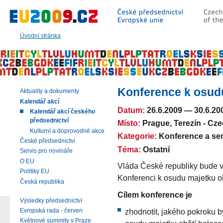
Přeskočit
na:
hlavní
text
Úvodní stránka
stránky
|
navigaci
|
vyhledávání
Konference k osudu
Aktuality a dokumenty
Kalendář akcí
Datum:
26.6.2009
—
30.6.20
Kalendář akcí českého
předsednictví
Místo:
Prague, Terezín - Cz
Kulturní a doprovodné akce
Kategorie:
Konference a se
České předsednictví
Téma:
Ostatní
Servis pro novináře
O EU
Vláda České republiky bude v
Politiky EU
Konferenci k osudu majetku o
Česká republika
Cílem konference je
Výsledky předsednictví
zhodnotit, jakého pokroku 
Evropská rada - červen
Květnové summity v Praze