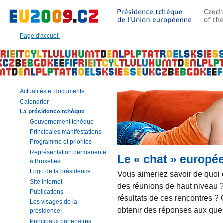
Aller
à:
Texte
principal
Page d'accueil
de
cette
page
|
Navigation
|
Actualités et documents
Recherche
Calendrier
La présidence tchèque
Gouvernement tchèque
Principales manifestations
Programme et priorités
Représentation permanente
Le « chat » europé
à Bruxelles
Logo de la présidence
Vous aimeriez savoir de quoi 
Site internet
des réunions de haut niveau
Publications
résultats de ces rencontres ?
Les visages de la
obtenir des réponses aux que
présidence
Principaux partenaires