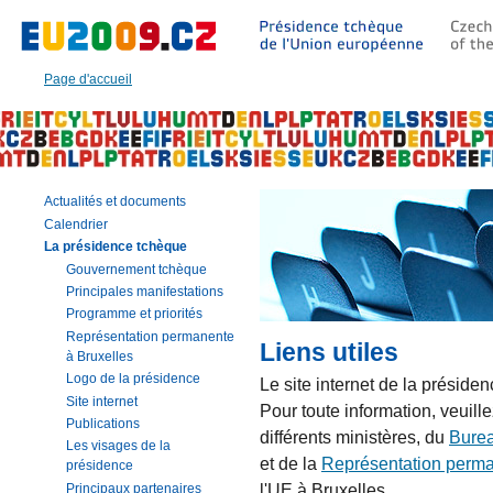
Aller
à:
Texte
principal
Page d'accueil
de
cette
page
|
Navigation
|
Actualités et documents
Recherche
Calendrier
La présidence tchèque
Gouvernement tchèque
Principales manifestations
Programme et priorités
Représentation permanente
Liens utiles
à Bruxelles
Logo de la présidence
Le site internet de la préside
Site internet
Pour toute information, veuillez
Publications
différents ministères, du
Burea
Les visages de la
et de la
Représentation perma
présidence
l'UE à Bruxelles.
Principaux partenaires