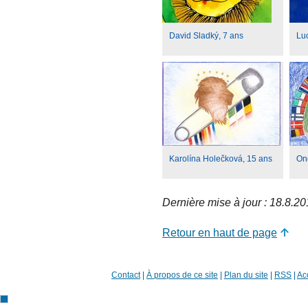
David Sladký, 7 ans
Lu
Karolína Holečková, 15 ans
On
Dernière mise à jour : 18.8.2
Retour en haut de page
Contact
|
À propos de ce site
|
Plan du site
|
RSS
|
Acc