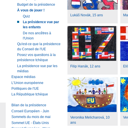
Budget de la présidence
À vous de jouer !
Lukáš Novák, 15 ans
Ma
Quiz
La présidence vue par
les enfants
De nos ancêtres à
l'Union
Qu'est-ce que la présidence
du Conseil de l'UE
Posez vos questions à la
présidence tchèque
La présidence vue par les
Filip Hanák, 12 ans
Eli
médias
Espace médias
L'Union européenne
Politiques de l'UE
La République tchèque
Bilan de la présidence
Conseil Européen - Juin
Sommets du mois de mai
Veronika Melicharová, 10
Ver
ans
Sommet UE - États-Unis