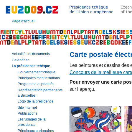
Aller
à:
Texte
principal
Page d'accueil
de
cette
page
|
Navigation
|
Carte postale élect
Actualités et documents
Recherche
Calendrier
Les peintures et dessins des 
La présidence tchèque
Concours de la meilleure cart
Gouvernement tchèque
Principales manifestations
Pour envoyer une carte post
Programme et priorités
sur l’aperçu.
Représentation permanente
à Bruxelles
Logo de la présidence
Site internet
Publications
Les visages de la
présidence
Principaux partenaires