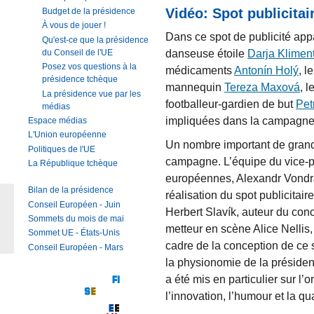
Vidéo: Spot publicitai
Budget de la présidence
À vous de jouer !
Dans ce spot de publicité appa
Qu'est-ce que la présidence
danseuse étoile
Darja Klimen
du Conseil de l'UE
Posez vos questions à la
médicaments
Antonín Holý
, l
présidence tchèque
mannequin
Tereza Maxová
, 
La présidence vue par les
footballeur-gardien de but
Pet
médias
impliquées dans la campagne 
Espace médias
L'Union européenne
Un nombre important de grands
Politiques de l'UE
campagne. L’équipe du vice-pr
La République tchèque
européennes, Alexandr Vondra, 
Bilan de la présidence
réalisation du spot publicita
Conseil Européen - Juin
Herbert Slavík, auteur du con
Sommets du mois de mai
metteur en scène Alice Nellis,
Sommet UE - États-Unis
cadre de la conception de ce 
Conseil Européen - Mars
la physionomie de la présiden
a été mis en particulier sur l’o
l’innovation, l’humour et la qua