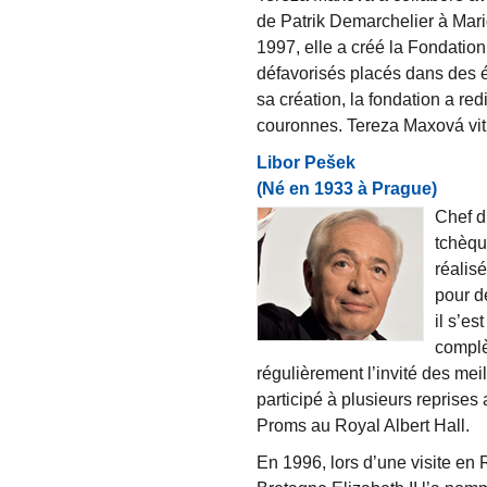
de Patrik Demarchelier à Mari
1997, elle a créé la Fondatio
défavorisés placés dans des é
sa création, la fondation a re
couronnes. Tereza Maxová vit 
Libor Pešek
(Né en 1933 à Prague)
Chef d’
tchèqu
réalis
pour d
il s’e
complè
régulièrement l’invité des me
participé à plusieurs reprises
Proms au Royal Albert Hall.
En 1996, lors d’une visite en