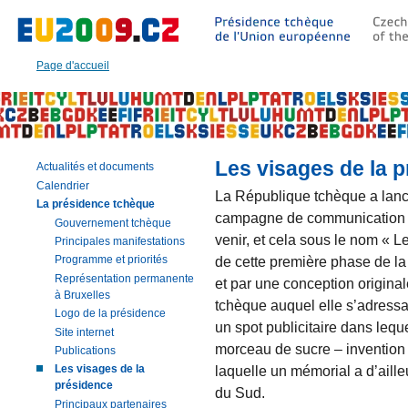
Aller
à:
Texte
principal
Page d'accueil
de
cette
page
|
Navigation
|
Les visages de la 
Actualités et documents
Recherche
Calendrier
La République tchèque a lanc
La présidence tchèque
campagne de communication d
Gouvernement tchèque
venir, et cela sous le nom « L
Principales manifestations
de cette première phase de la 
Programme et priorités
Représentation permanente
et par une conception originale
à Bruxelles
tchèque auquel elle s’adressai
Logo de la présidence
un spot publicitaire dans leque
Site internet
morceau de sucre – invention
Publications
laquelle un mémorial a d’aill
Les visages de la
présidence
du Sud.
Principaux partenaires