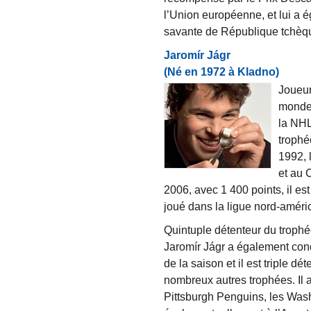
l’Union européenne, et lui a é
savante de République tchèq
Jaromír Jágr
(Né en 1972 à Kladno)
Joueur
monde,
la NHL
trophé
1992, 
et au 
2006, avec 1 400 points, il e
joué dans la ligue nord-améri
Quintuple détenteur du trophé
Jaromír Jágr a également conqu
de la saison et il est triple 
nombreux autres trophées. Il 
Pittsburgh Penguins, les Wash