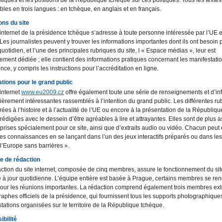
itiques et les positions de la République tchèque sur ces politiques. Tous les textes
bles en trois langues : en tchèque, en anglais et en français.
ons du site
 internet de la présidence tchèque s’adresse à toute personne intéressée par l’UE et
Les journalistes peuvent y trouver les informations importantes dont ils ont besoin 
 quotidien, et l’une des principales rubriques du site, l « Espace médias », leur est
ement dédiée ; elle contient des informations pratiques concernant les manifestatio
nce, y compris les instructions pour l’accréditation en ligne.
tions pour le grand public
 internet
www.eu2009.cz
offre également toute une série de renseignements et d’in
lièrement intéressantes rassemblés à l’intention du grand public. Les différentes ru
ées à l’histoire et à l’actualité de l’UE ou encore à la présentation de la Républiq
 rédigées avec le dessein d’être agréables à lire et attrayantes. Elles sont de plus a
prises spécialement pour ce site, ainsi que d’extraits audio ou vidéo. Chacun peut
ses connaissances en se lançant dans l’un des jeux interactifs préparés ou dans les
 l’Europe sans barrières ».
pe de rédaction
ction du site internet, composée de cinq membres, assure le fonctionnement du sit
 à jour quotidienne. L’équipe entière est basée à Prague, certains membres se ren
our les réunions importantes. La rédaction comprend également trois membres ext
aphes officiels de la présidence, qui fournissent tous les supports photographique
tations organisées sur le territoire de la République tchèque.
bilité