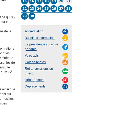
 sont
 ce qui s’y
pour leur
ns de la
Accréditation
Bulletin d'information
La présidence sur votre
formations
portable
briques
Votre avis
ue tchèque
Galerie photos
ssorties de
 ensuite
Retransmissions en
 quiz « À
direct
Hébergement
Déplacements
e ainsi que
dant sur
ernes, les
s des