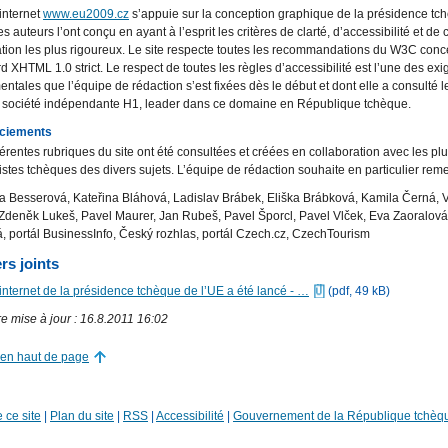
 internet
www.eu2009.cz
s’appuie sur la conception graphique de la présidence tc
es auteurs l’ont conçu en ayant à l’esprit les critères de clarté, d’accessibilité et de 
sation les plus rigoureux. Le site respecte toutes les recommandations du W3C conc
d XHTML 1.0 strict. Le respect de toutes les règles d’accessibilité est l’une des ex
ntales que l’équipe de rédaction s’est fixées dès le début et dont elle a consulté 
a société indépendante H1, leader dans ce domaine en République tchèque.
ciements
férentes rubriques du site ont été consultées et créées en collaboration avec les pl
istes tchèques des divers sujets. L’équipe de rédaction souhaite en particulier reme
a Besserová, Kateřina Bláhová, Ladislav Brábek, Eliška Brábková, Kamila Černá, 
Zdeněk Lukeš, Pavel Maurer, Jan Rubeš, Pavel Šporcl, Pavel Vlček, Eva Zaoralová
, portál BusinessInfo, Český rozhlas, portál Czech.cz, CzechTourism
rs joints
 internet de la présidence tchèque de l’UE a été lancé - …
(pdf, 49 kB)
e mise à jour : 16.8.2011 16:02
 en haut de page
 ce site
|
Plan du site
|
RSS
|
Accessibilité
|
Gouvernement de la République tchèq