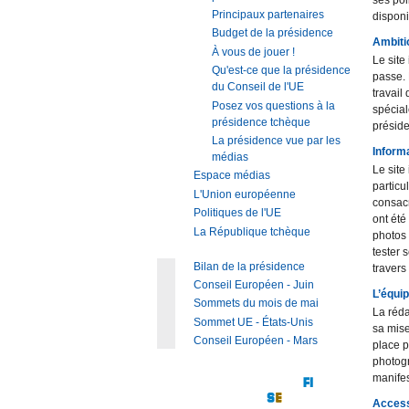
ses pol
Principaux partenaires
disponi
Budget de la présidence
Ambiti
À vous de jouer !
Le site
Qu'est-ce que la présidence
passe. 
du Conseil de l'UE
travail
Posez vos questions à la
spécial
présidence tchèque
préside
La présidence vue par les
Informa
médias
Le site
Espace médias
particu
L'Union européenne
consacr
Politiques de l'UE
ont été
La République tchèque
photos 
tester 
Bilan de la présidence
travers
Conseil Européen - Juin
L’équi
Sommets du mois de mai
La réda
Sommet UE - États-Unis
sa mise
Conseil Européen - Mars
place p
photogr
manifes
Accessi