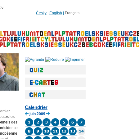
Česky
|
English
|
Français
Calendrier
remier
juin 2009
outes les
ionnels des
 présidence
européenne,