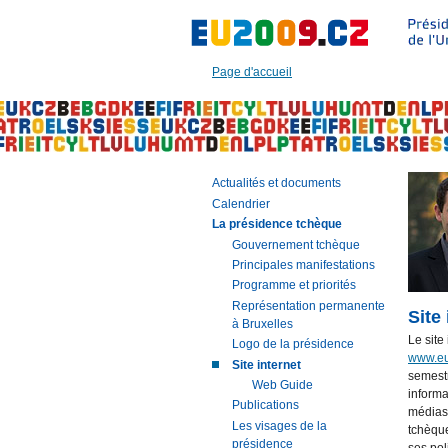
Aller
à:
Texte
principal
Page d'accueil
de
cette
page
|
Navigation
|
Actualités et documents
Recherche
Calendrier
La présidence tchèque
Gouvernement tchèque
Principales manifestations
Programme et priorités
Représentation permanente
Site 
à Bruxelles
Le site
Logo de la présidence
www.eu
Site internet
semestr
Web Guide
informa
Publications
médias.
Les visages de la
tchèque
présidence