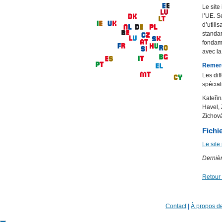
Le site
l’UE. S
d’utili
standar
fondame
avec l
Remer
Les dif
spécial
Kateřin
Havel, 
Zichová
Fichie
Le site
Dernièr
Retour
Contact
|
À propos de