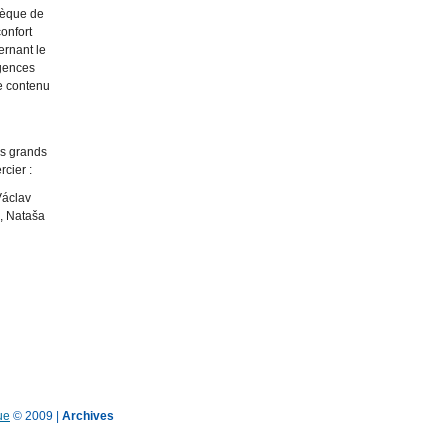
hèque de
confort
ernant le
igences
le contenu
us grands
rcier :
Václav
, Nataša
ue
© 2009 |
Archives