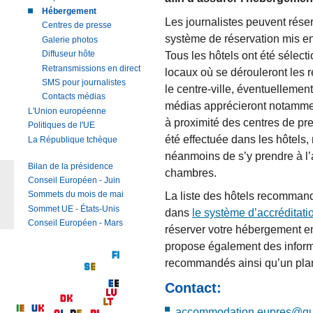
Hébergement
Les journalistes peuvent rése
Centres de presse
système de réservation mis e
Galerie photos
Tous les hôtels ont été sélect
Diffuseur hôte
Retransmissions en direct
locaux où se dérouleront les r
SMS pour journalistes
le centre-ville, éventuellemen
Contacts médias
médias apprécieront notamment
L'Union européenne
à proximité des centres de pr
Politiques de l'UE
été effectuée dans les hôtels
La République tchèque
néanmoins de s’y prendre à l’
Bilan de la présidence
chambres.
Conseil Européen - Juin
Sommets du mois de mai
La liste des hôtels recomman
Sommet UE - États-Unis
dans
le système d’accréditati
Conseil Européen - Mars
réserver votre hébergement en
propose également des informat
recommandés ainsi qu’un pla
Contact:
accommodation.eupres@gu