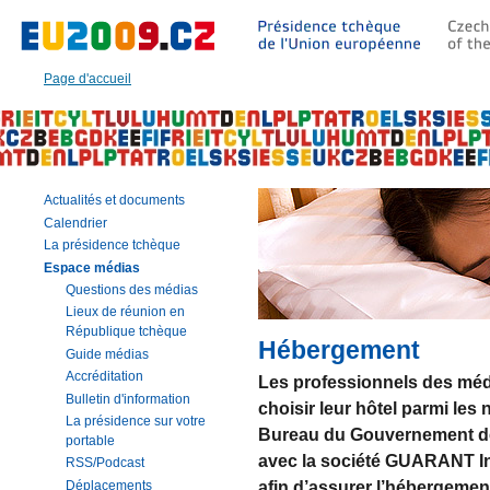
Aller
à:
Texte
principal
Page d'accueil
de
cette
page
|
Navigation
|
Actualités et documents
Recherche
Calendrier
La présidence tchèque
Espace médias
Questions des médias
Lieux de réunion en
République tchèque
Hébergement
Guide médias
Accréditation
Les professionnels des médi
Bulletin d'information
choisir leur hôtel parmi le
La présidence sur votre
Bureau du Gouvernement de
portable
avec la société GUARANT Int
RSS/Podcast
afin d’assurer l’hébergemen
Déplacements