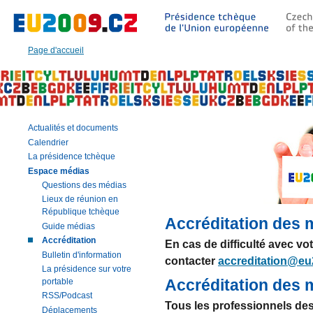
Aller
à:
Texte
principal
Page d'accueil
de
cette
page
|
Navigation
|
Actualités et documents
Recherche
Calendrier
La présidence tchèque
Espace médias
Questions des médias
Lieux de réunion en
République tchèque
Accréditation des 
Guide médias
Accréditation
En cas de difficulté avec votr
Bulletin d'information
contacter
accreditation@eu
La présidence sur votre
Accréditation des 
portable
RSS/Podcast
Tous les professionnels des
Déplacements