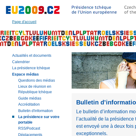
Aller
à:
Texte
principal
Page d'accueil
de
cette
page
|
Navigation
|
Actualités et documents
Recherche
Calendrier
La présidence tchèque
Espace médias
Questions des médias
Lieux de réunion en
République tchèque
Guide médias
Bulletin d’informati
Accréditation
Bulletin d'information
Le bulletin d’information mob
La présidence sur votre
l’actualité de la présidence
portable
est envoyé une à deux fois
RSS/Podcast
exceptionnels.
Déplacements