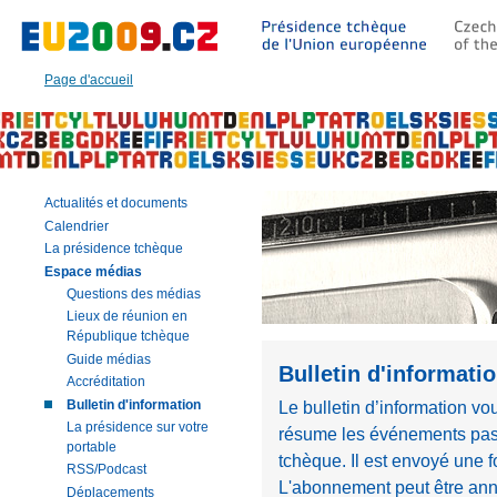
Aller
à:
Texte
principal
Page d'accueil
de
cette
page
|
Navigation
|
Actualités et documents
Recherche
Calendrier
La présidence tchèque
Espace médias
Questions des médias
Lieux de réunion en
République tchèque
Guide médias
Bulletin d'informati
Accréditation
Bulletin d'information
Le bulletin d’information vo
La présidence sur votre
résume les événements pass
portable
tchèque. Il est envoyé une 
RSS/Podcast
L'abonnement peut être annu
Déplacements