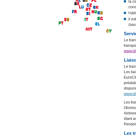
la c
cond
l'ob
il e
(sauf
Servi
Le tran
transpo
www.id
Liais
Le tran
Les lia
EuroCit
préalab
disponi
www.id
Les tra
Olomouc
Airline
étant a
Pendoli
Les t