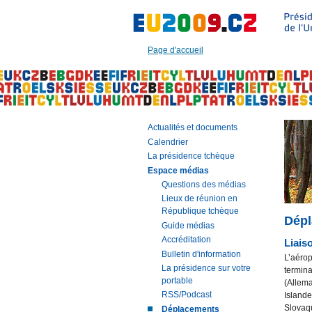
Aller
à:
Texte
principal
Page d'accueil
de
cette
page
|
Navigation
|
Actualités et documents
Recherche
Calendrier
La présidence tchèque
Espace médias
Questions des médias
Lieux de réunion en
République tchèque
Dép
Guide médias
Accréditation
Liais
Bulletin d'information
L’aérop
La présidence sur votre
termina
portable
(Allema
RSS/Podcast
Islande
Slovaqu
Déplacements