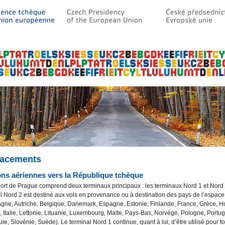
lacements
ons aériennes vers la République tchèque
ort de Prague comprend deux terminaux principaux : les terminaux Nord 1 et Nord 
l Nord 2 est destiné aux vols en provenance ou à destination des pays de l’espa
gne, Autriche, Belgique, Danemark, Espagne, Estonie, Finlande, France, Grèce, H
, Italie, Lettonie, Lituanie, Luxembourg, Malte, Pays-Bas, Norvège, Pologne, Portug
ie, Slovénie, Suède). Le terminal Nord 1 continue, quant à lui, d’être utilisé pour t