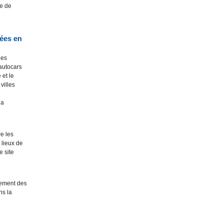
le de
sées en
des
autocars
 et le
villes
la
e les
 lieux de
e site
lement des
ns la