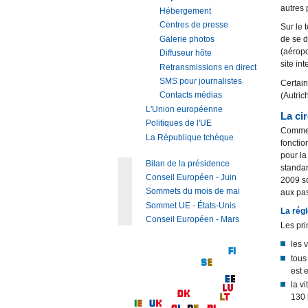
autres 
Hébergement
Centres de presse
Sur le 
Galerie photos
de se d
(aéropo
Diffuseur hôte
site in
Retransmissions en direct
SMS pour journalistes
Certain
Contacts médias
(Autric
L'Union européenne
La ci
Politiques de l'UE
Comme d
La République tchèque
fonctio
pour la
Bilan de la présidence
standar
Conseil Européen - Juin
2009 s
Sommets du mois de mai
aux pas
Sommet UE - États-Unis
La rég
Conseil Européen - Mars
Les pri
les 
tous
est 
la v
130 