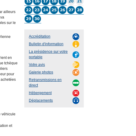
r ailleurs
ava
les sur le
Accréditation
 Vienne
Bulletin d'information
La présidence sur votre
portable
rient en
que tchèque
Votre avis
liers
Galerie photos
ueur pour
e achetées
Retransmissions en
direct
Hébergement
Déplacements
e véhicule
ation et