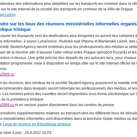
tiendrez des informations plus détaillées sur les transports en commun dans la vil
sur le site internet de la société des transports en commun de la Ville de Prague
pp.cz/en
).
ndre sur les lieux des réunions ministérielles informelles organi
lique tchèque
assurer les transports vers les destinations plus éloignées où auront lieu certaines 
s informelles, à savoir Luhačovice, Hluboká nad Vltavou et Mariánské Lázně, des 
ociété Student Agency seront mobilisés pour les professionnels des médias la veille
in de la réunion afin d’assurer l’aller-retour entre Prague (aéroport Ruzyně) et les 
nées ci-dessus. Une grille précise des départs de ces autocars sera, pour chaque
tation programmée, mise à disposition en temps utile sur le site internet officiel de 
ence
2009.cz
.
 les réunions, des minibus de la société Student Agency assureront la navette entr
recommandés dans lesquels seront hébergés les professionnels des médias, et les
. Les horaires précis des navettes seront disponibles sous forme électronique sur l
t de la présidence tchèque
2009.cz
et en version papier directement dans les centres de presse.
ormations supplémentaires relatives au transport vers les différents lieux de dérou
s ministérielles informelles sont disponibles dans la brochure Guide médias ou da
ue
Lieux de réunion en République tchèque
.
e mise à jour : 16.8.2011 16:03