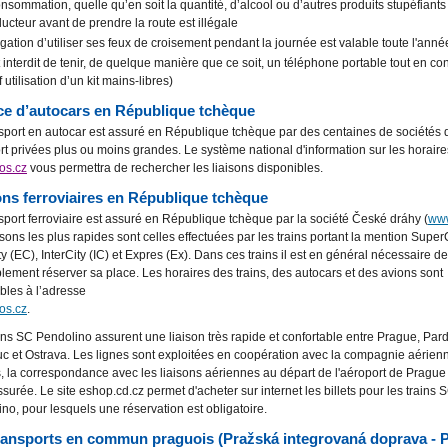
onsommation, quelle qu’en soit la quantité, d’alcool ou d’autres produits stupéfiants
ucteur avant de prendre la route est illégale
ligation d’utiliser ses feux de croisement pendant la journée est valable toute l'anné
st interdit de tenir, de quelque manière que ce soit, un téléphone portable tout en co
 utilisation d’un kit mains-libres)
ce d’autocars en République tchèque
sport en autocar est assuré en République tchèque par des centaines de sociétés 
rt privées plus ou moins grandes. Le système national d'information sur les horaire
os.cz
vous permettra de rechercher les liaisons disponibles.
ons ferroviaires en République tchèque
sport ferroviaire est assuré en République tchèque par la société České dráhy (
www
isons les plus rapides sont celles effectuées par les trains portant la mention Super
y (EC), InterCity (IC) et Expres (Ex). Dans ces trains il est en général nécessaire de
lement réserver sa place. Les horaires des trains, des autocars et des avions sont
bles à l’adresse
os.cz
.
ins
SC Pendolino assurent une liaison très rapide et confortable entre Prague, Par
 et Ostrava. Les lignes sont exploitées en coopération avec la compagnie aérie
s, la correspondance avec les liaisons aériennes au départ de l'aéroport de Pragu
ssurée. Le site eshop.cd.cz permet d'acheter sur internet les billets pour les trains 
no, pour lesquels une réservation est obligatoire.
ransports en commun praguois (Pražská integrovaná doprava - P