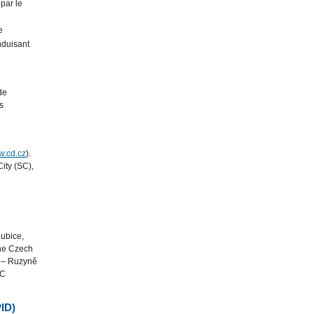
 par le
e
nduisant
de
s
.cd.cz
).
City (SC),
dubice,
nne Czech
e – Ruzyně
SC
ID)