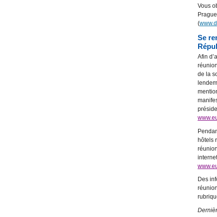
Vous ob
Prague 
(
www.d
Se re
Répub
Afin d’
réunion
de la s
lendema
mention
manifes
présid
www.eu
Pendant
hôtels 
réunion
interne
www.eu
Des inf
réunion
rubriq
Dernièr