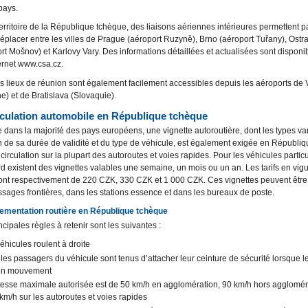
pays.
territoire de la République tchèque, des liaisons aériennes intérieures permettent pa
éplacer entre les villes de Prague (aéroport Ruzyně), Brno (aéroport Tuřany), Ostr
rt Mošnov) et Karlovy Vary. Des informations détaillées et actualisées sont disponib
ternet www.csa.cz.
s lieux de réunion sont également facilement accessibles depuis les aéroports de
he) et de Bratislava (Slovaquie).
rculation automobile en République tchèque
ans la majorité des pays européens, une vignette autoroutière, dont les types va
n de sa durée de validité et du type de véhicule, est également exigée en Républi
 circulation sur la plupart des autoroutes et voies rapides. Pour les véhicules particu
d existent des vignettes valables une semaine, un mois ou un an. Les tarifs en vig
ont respectivement de 220 CZK, 330 CZK et 1 000 CZK. Ces vignettes peuvent êtr
sages frontières, dans les stations essence et dans les bureaux de poste.
lementation routière en République tchèque
ncipales règles à retenir sont les suivantes :
véhicules roulent à droite
 les passagers du véhicule sont tenus d’attacher leur ceinture de sécurité lorsque l
en mouvement
itesse maximale autorisée est de 50 km/h en agglomération, 90 km/h hors agglomér
km/h sur les autoroutes et voies rapides