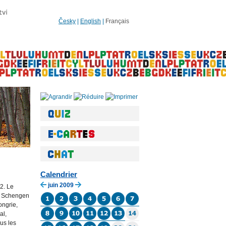
Česky
|
English
|
Français
Calendrier
juin 2009
2. Le
ce Schengen
ongrie,
al,
ous les