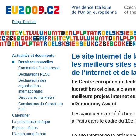
Aller
à:
Texte
principal
Page d'accueil
de
cette
page
|
Navigation
|
Le site Internet de
Actualités et documents
Recherche
Dernières nouvelles
les meilleurs sites
Communiqués de presse
de l’internet et de l
Déclarations PESC
Déclarations des
Le Centre européen de techn
organisations
lucratif bruxelloise, a class
internationales
meilleurs projets internet 
Discours et interviews
eDemocracy Award.
Conclusions du Conseil de
l'UE
Les vainqueurs ont été choisis
Calendrier
à Paris dans le cadre du 10e 
La présidence tchèque
Espace médias
L'Union européenne
Le site internet de la préside