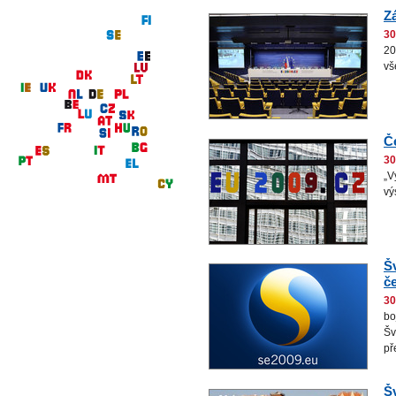
Z
30
20
vš
Č
30
„V
vý
Š
č
30
bo
Šv
př
Š