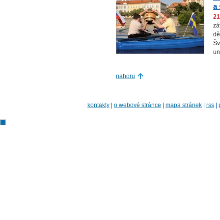
a
21
zá
dě
Šv
un
nahoru
kontakty
|
o webové stránce
|
mapa stránek
|
rss
|