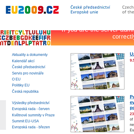
Přeskočit
na:
hlavní
text
stránky
|
navigaci
|
vyhledávání
U
Aktuality a dokumenty
9.
Kalendář akcí
České předsednictví
Servis pro novináře
O EU
Politiky EU
Česká republika
P
e
Výsledky předsednictví
po
Evropská rada - červen
23
Květnové summity v Praze
of
Summit EU-USA
ne
Evropská rada - březen
Eu