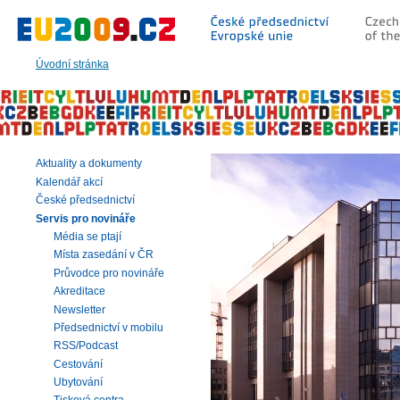
Přeskočit
na:
hlavní
text
Úvodní stránka
stránky
|
navigaci
|
vyhledávání
Aktuality a dokumenty
Kalendář akcí
České předsednictví
Servis pro novináře
Média se ptají
Místa zasedání v ČR
Průvodce pro novináře
Akreditace
Newsletter
Předsednictví v mobilu
RSS/Podcast
Cestování
Ubytování