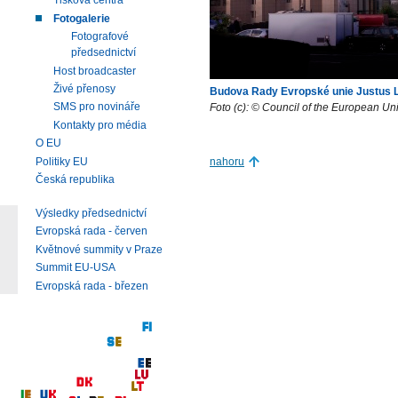
Tisková centra
Fotogalerie
Fotografové
předsednictví
Host broadcaster
Živé přenosy
Budova Rady Evropské unie Justus L
SMS pro novináře
Foto (c): © Council of the European Un
Kontakty pro média
O EU
Politiky EU
nahoru
Česká republika
Výsledky předsednictví
Evropská rada - červen
Květnové summity v Praze
Summit EU-USA
Evropská rada - březen