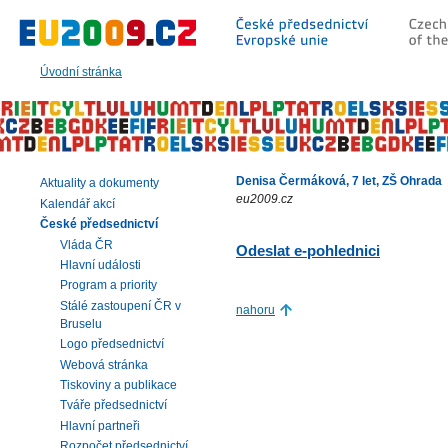
Přeskočit
na:
hlavní
text
Úvodní stránka
stránky
|
navigaci
|
vyhledávání
Denisa Čermáková, 7 let, ZŠ Ohrada
Aktuality a dokumenty
eu2009.cz
Kalendář akcí
České předsednictví
Vláda ČR
Odeslat e-pohlednici
Hlavní události
Program a priority
Stálé zastoupení ČR v
nahoru
Bruselu
Logo předsednictví
Webová stránka
Tiskoviny a publikace
Tváře předsednictví
Hlavní partneři
Rozpočet předsednictví