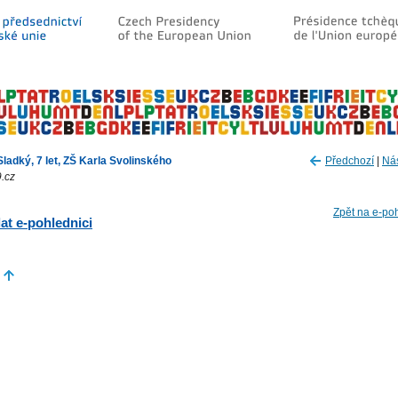
ladký, 7 let, ZŠ Karla Svolinského
Předchozí
|
Nás
.cz
Zpět na e-po
at e-pohlednici