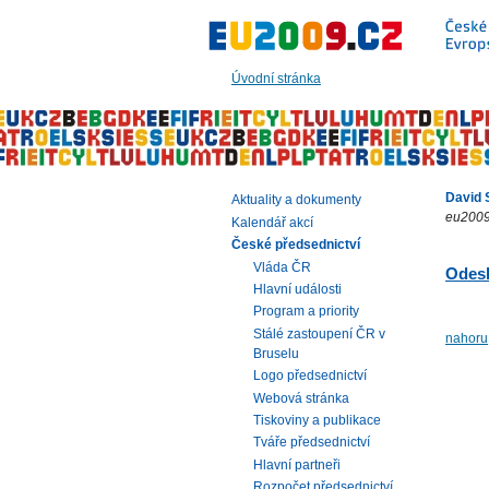
Přeskočit
na:
hlavní
text
Úvodní stránka
stránky
|
navigaci
|
vyhledávání
David S
Aktuality a dokumenty
eu2009
Kalendář akcí
České předsednictví
Vláda ČR
Odesl
Hlavní události
Program a priority
Stálé zastoupení ČR v
nahoru
Bruselu
Logo předsednictví
Webová stránka
Tiskoviny a publikace
Tváře předsednictví
Hlavní partneři
Rozpočet předsednictví