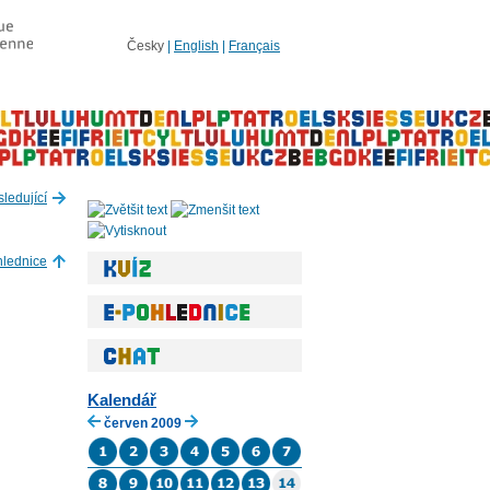
Česky
|
English
|
Français
ledující
hlednice
Kalendář
červen 2009