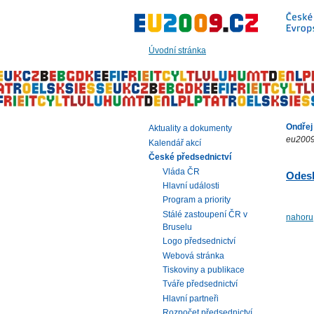
Přeskočit
na:
hlavní
text
Úvodní stránka
stránky
|
navigaci
|
vyhledávání
Ondřej
Aktuality a dokumenty
eu2009
Kalendář akcí
České předsednictví
Vláda ČR
Odesl
Hlavní události
Program a priority
Stálé zastoupení ČR v
nahoru
Bruselu
Logo předsednictví
Webová stránka
Tiskoviny a publikace
Tváře předsednictví
Hlavní partneři
Rozpočet předsednictví