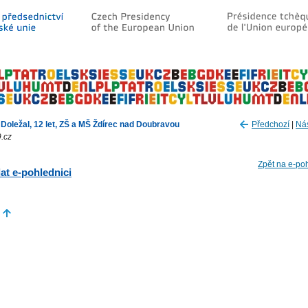
 Doležal, 12 let, ZŠ a MŠ Ždírec nad Doubravou
Předchozí
|
Nás
.cz
Zpět na e-po
at e-pohlednici