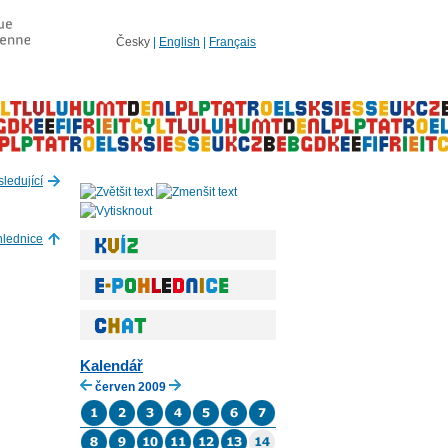
Česky
|
English
|
Français
ledující
hlednice
Kalendář
červen 2009