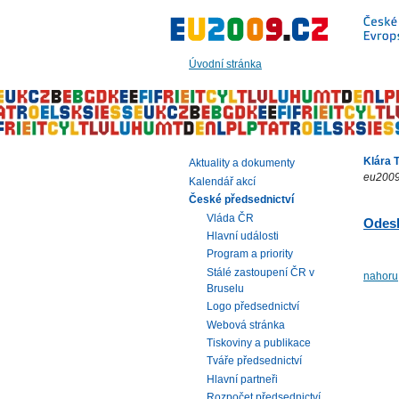
Přeskočit
na:
hlavní
text
Úvodní stránka
stránky
|
navigaci
|
vyhledávání
Klára T
Aktuality a dokumenty
eu2009
Kalendář akcí
České předsednictví
Vláda ČR
Odesl
Hlavní události
Program a priority
Stálé zastoupení ČR v
nahoru
Bruselu
Logo předsednictví
Webová stránka
Tiskoviny a publikace
Tváře předsednictví
Hlavní partneři
Rozpočet předsednictví