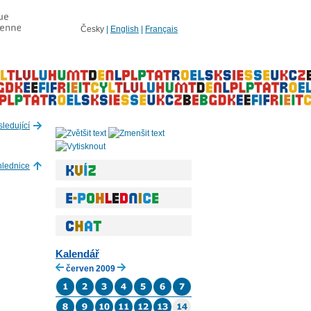
Česky
|
English
|
Français
ledující
hlednice
Kalendář
červen 2009