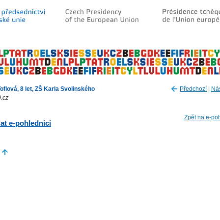
oflová, 8 let, ZŠ Karla Svolinského
Předchozí
|
Nás
.cz
Zpět na e-po
at e-pohlednici