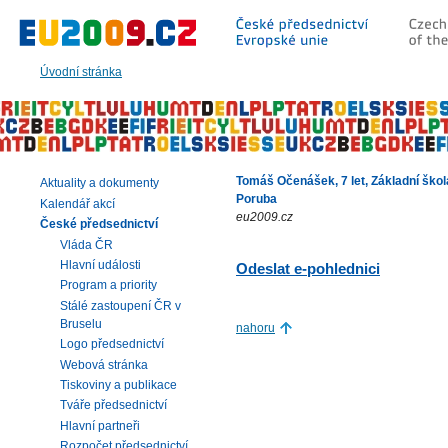
Přeskočit
na:
hlavní
text
Úvodní stránka
stránky
|
navigaci
|
vyhledávání
Tomáš Očenášek, 7 let, Základní škol
Aktuality a dokumenty
Poruba
Kalendář akcí
eu2009.cz
České předsednictví
Vláda ČR
Hlavní události
Odeslat e-pohlednici
Program a priority
Stálé zastoupení ČR v
Bruselu
nahoru
Logo předsednictví
Webová stránka
Tiskoviny a publikace
Tváře předsednictví
Hlavní partneři
Rozpočet předsednictví