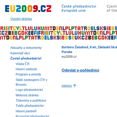
Přeskočit
na:
hlavní
text
Úvodní stránka
stránky
|
navigaci
|
vyhledávání
Barbora Žaludová, 8 let, Základní ško
Aktuality a dokumenty
Poruba
Kalendář akcí
eu2009.cz
České předsednictví
Vláda ČR
Hlavní události
Odeslat e-pohlednici
Program a priority
Stálé zastoupení ČR v
Bruselu
nahoru
Logo předsednictví
Webová stránka
Tiskoviny a publikace
Tváře předsednictví
Hlavní partneři
Rozpočet předsednictví