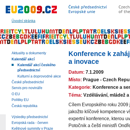
Přeskočit
na:
hlavní
text
Úvodní stránka
stránky
|
navigaci
|
vyhledávání
Konference k zaháj
Aktuality a dokumenty
Kalendář akcí
a inovace
Kalendář akcí českého
předsednictví
Datum:
7.1.2009
Kulturní a doprovodné akce
Místo:
Prague - Czech Repu
České předsednictví
Kategorie:
Konference a se
Servis pro novináře
O EU
Téma:
Vzdělávání, mládež a 
Politiky EU
Cílem Evropského roku 2009 j
Česká republika
jakožto klíčové kompetence v
Výsledky předsednictví
expertní konference, kterou u
Evropská rada - červen
Potočnik a čeští ministři Ondř
Květnové summity v Praze