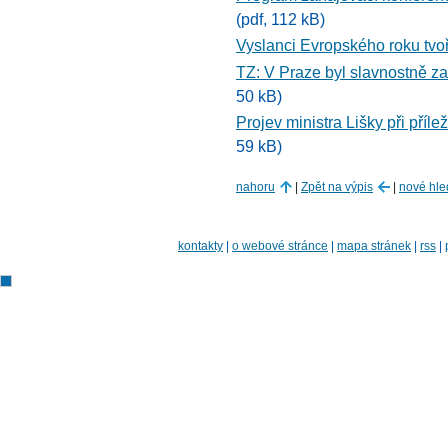
(pdf, 112 kB)
Vyslanci Evropského roku tvoř
TZ: V Praze byl slavnostně za
50 kB)
Projev ministra Lišky při příl
59 kB)
nahoru
|
Zpět na výpis
|
nové hle
kontakty
|
o webové stránce
|
mapa stránek
|
rss
|