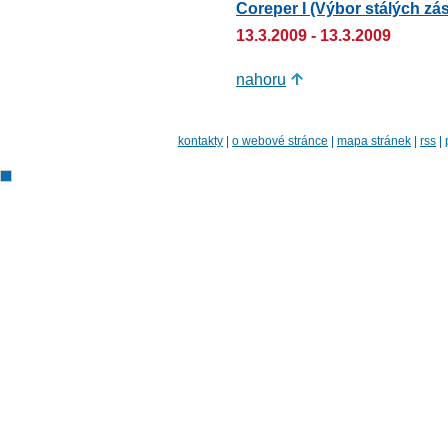
Coreper I (Výbor stálých zá
13.3.2009 - 13.3.2009
nahoru
kontakty
|
o webové stránce
|
mapa stránek
|
rss
|