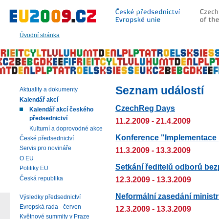
Přeskočit
na:
hlavní
text
Úvodní stránka
stránky
|
navigaci
|
vyhledávání
Seznam událostí
Aktuality a dokumenty
Kalendář akcí
CzechReg Days
Kalendář akcí českého
předsednictví
11.2.2009 - 21.4.2009
Kulturní a doprovodné akce
Konference "Implementace 
České předsednictví
Servis pro novináře
11.3.2009 - 13.3.2009
O EU
Setkání ředitelů odborů bez
Politiky EU
Česká republika
12.3.2009 - 13.3.2009
Neformální zasedání minist
Výsledky předsednictví
Evropská rada - červen
12.3.2009 - 13.3.2009
Květnové summity v Praze