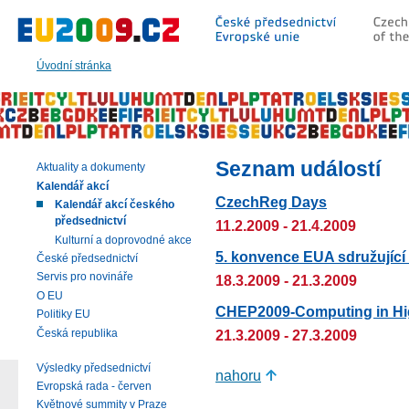
Přeskočit
na:
hlavní
text
Úvodní stránka
stránky
|
navigaci
|
vyhledávání
Seznam událostí
Aktuality a dokumenty
Kalendář akcí
CzechReg Days
Kalendář akcí českého
předsednictví
11.2.2009 - 21.4.2009
Kulturní a doprovodné akce
5. konvence EUA sdružující
České předsednictví
Servis pro novináře
18.3.2009 - 21.3.2009
O EU
CHEP2009-Computing in Hi
Politiky EU
Česká republika
21.3.2009 - 27.3.2009
Výsledky předsednictví
nahoru
Evropská rada - červen
Květnové summity v Praze